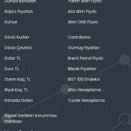
Dünya Borsaları
Yarım Altın Fiyatı
Kripto Fiyatları
Ata Altın Fiyatı
Künye
Altın ONS Fiyatı
Döviz Kurları
Canlı Borsa
Döviz Çevirici
Gümüş Fiyatları
Dolar TL
Brent Petrol Fiyatı
Euro TL
Bilezik Fiyatları
Sterin Kaç TL
BIST 100 Endeksi
Riyal Kaç TL
Altın Hesaplama
Kanada Doları
Yüzde Hesaplama
Kişisel Verilerin Korunması
Politikası