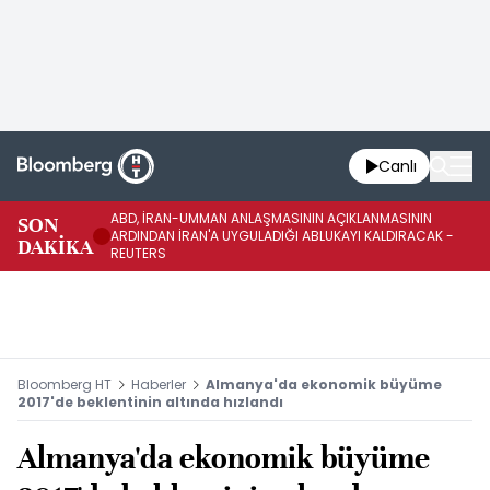
Canlı
ABD, İRAN-UMMAN ANLAŞMASININ AÇIKLANMASININ
AB
SON
ARDINDAN İRAN'A UYGULADIĞI ABLUKAYI KALDIRACAK -
GE
DAKİKA
REUTERS
UY
Bloomberg HT
Haberler
Almanya'da ekonomik büyüme
2017'de beklentinin altında hızlandı
Almanya'da ekonomik büyüme