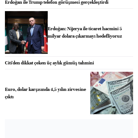
Erdoğan ile Trump telefon görüşmesi gerçekleştirdi
Erdoğan: Nijerya ile ticaret hacmini 5
milyar dolara çıkarmayı hedefliyoruz
Citi'den dikkat çeken üç aylık gümüş tahmini
Euro, dolar karşısında 4,5 yılın zirvesine
çıktı