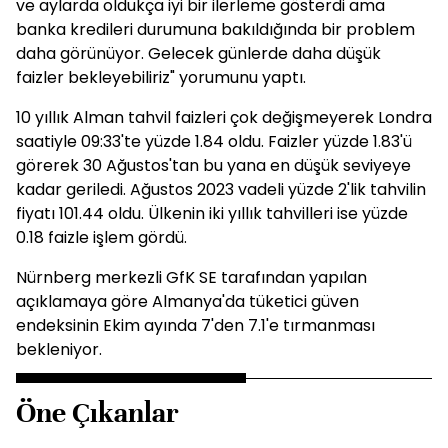
ve aylarda oldukça iyi bir ilerleme gösterdi ama
banka kredileri durumuna bakıldığında bir problem
daha görünüyor. Gelecek günlerde daha düşük
faizler bekleyebiliriz" yorumunu yaptı.
10 yıllık Alman tahvil faizleri çok değişmeyerek Londra
saatiyle 09:33'te yüzde 1.84 oldu. Faizler yüzde 1.83'ü
görerek 30 Ağustos'tan bu yana en düşük seviyeye
kadar geriledi. Ağustos 2023 vadeli yüzde 2'lik tahvilin
fiyatı 101.44 oldu. Ülkenin iki yıllık tahvilleri ise yüzde
0.18 faizle işlem gördü.
Nürnberg merkezli GfK SE tarafından yapılan
açıklamaya göre Almanya'da tüketici güven
endeksinin Ekim ayında 7'den 7.1'e tırmanması
bekleniyor.
Öne Çıkanlar