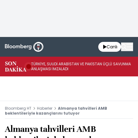
Canlı
SON
TÜRKİYE, SUUDİ ARABİSTAN VE PAKİSTAN ÜÇLÜ SAVUNMA
TR
DAKİKA
ANLAŞMASI İMZALADI
BN
Bloomberg HT
Haberler
Almanya tahvilleri AMB
beklentileriyle kazançlarını tutuyor
Almanya tahvilleri AMB