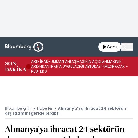
Canlı
ABD, İRAN-UMMAN ANLAŞMASININ AÇIKLANMASININ
AB
SON
ARDINDAN İRAN'A UYGULADIĞI ABLUKAYI KALDIRACAK -
GE
DAKİKA
REUTERS
UY
Bloomberg HT
Haberler
Almanya'ya ihracat 24 sektörün
dış satımını geride bıraktı
Almanya'ya ihracat 24 sektörün