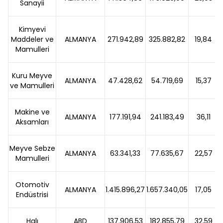
Sanayii
Kimyevi
Maddeler ve
ALMANYA
271.942,89
325.882,82
19,84
Mamulleri
Kuru Meyve
ALMANYA
47.428,62
54.719,69
15,37
ve Mamulleri
Makine ve
ALMANYA
177.191,94
241.183,49
36,11
Aksamları
Meyve Sebze
ALMANYA
63.341,33
77.635,67
22,57
Mamulleri
Otomotiv
ALMANYA
1.415.896,27
1.657.340,05
17,05
Endüstrisi
Halı
ABD
137.906,53
182.855,79
32,59