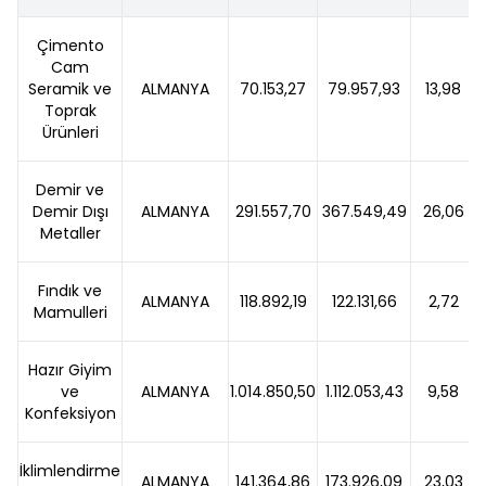
Çimento
Cam
Seramik ve
ALMANYA
70.153,27
79.957,93
13,98
Toprak
Ürünleri
Demir ve
Demir Dışı
ALMANYA
291.557,70
367.549,49
26,06
Metaller
Fındık ve
ALMANYA
118.892,19
122.131,66
2,72
Mamulleri
Hazır Giyim
ve
ALMANYA
1.014.850,50
1.112.053,43
9,58
Konfeksiyon
İklimlendirme
ALMANYA
141.364,86
173.926,09
23,03