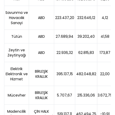
Savunma ve
Havacılık
ABD
223.437,20
232.646,12
4,12
Sanayi
Tütün
ABD
27.689,94
39.202,40
41,58
Zeytin ve
ABD
22.936,32
62.815,83
173,87
Zeytinyağı
Elektrik
BİRLEŞİK
Elektronik ve
395.137,15
482.048,82
22,00
KRALLIK
Hizmet
BİRLEŞİK
Mücevher
5.707,67
215.336,06
3.672,75
KRALLIK
Madencilik
ÇİN HALK
519.137,11
462.494,75
-10,91