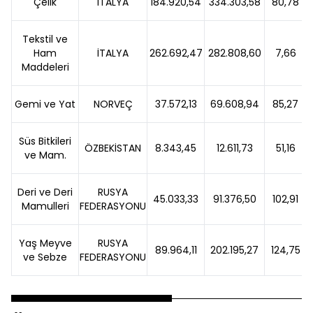
Çelik
İTALYA
184.920,54
334.303,58
80,78
Tekstil ve
Ham
İTALYA
262.692,47
282.808,60
7,66
Maddeleri
Gemi ve Yat
NORVEÇ
37.572,13
69.608,94
85,27
Süs Bitkileri
ÖZBEKİSTAN
8.343,45
12.611,73
51,16
ve Mam.
Deri ve Deri
RUSYA
45.033,33
91.376,50
102,91
Mamulleri
FEDERASYONU
Yaş Meyve
RUSYA
89.964,11
202.195,27
124,75
ve Sebze
FEDERASYONU