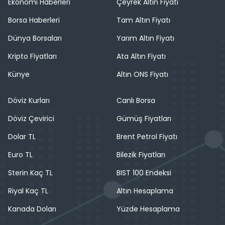
Ekonomi Haberleri
Çeyrek Altın Fiyatı
Borsa Haberleri
Tam Altın Fiyatı
Dünya Borsaları
Yarım Altın Fiyatı
Kripto Fiyatları
Ata Altın Fiyatı
Künye
Altın ONS Fiyatı
Döviz Kurları
Canlı Borsa
Döviz Çevirici
Gümüş Fiyatları
Dolar TL
Brent Petrol Fiyatı
Euro TL
Bilezik Fiyatları
Sterin Kaç TL
BIST 100 Endeksi
Riyal Kaç TL
Altın Hesaplama
Kanada Doları
Yüzde Hesaplama