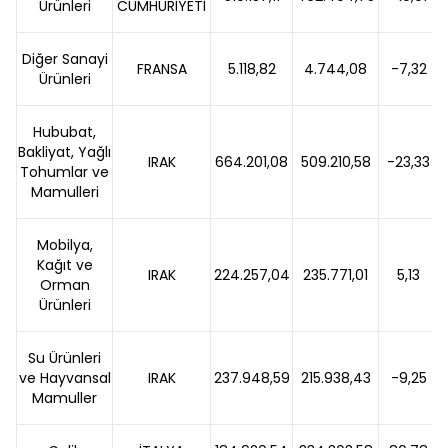
Ürünleri
CUMHURİYETİ
Diğer Sanayi
FRANSA
5.118,82
4.744,08
-7,32
Ürünleri
Hububat,
Bakliyat, Yağlı
IRAK
664.201,08
509.210,58
-23,33
Tohumlar ve
Mamulleri
Mobilya,
Kağıt ve
IRAK
224.257,04
235.771,01
5,13
Orman
Ürünleri
Su Ürünleri
ve Hayvansal
IRAK
237.948,59
215.938,43
-9,25
Mamuller