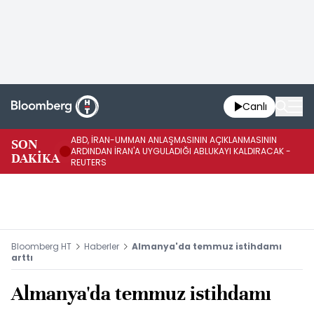
Canlı
ABD, İRAN-UMMAN ANLAŞMASININ AÇIKLANMASININ
AB
SON
ARDINDAN İRAN'A UYGULADIĞI ABLUKAYI KALDIRACAK -
GE
DAKİKA
REUTERS
UY
Bloomberg HT
Haberler
Almanya'da temmuz istihdamı
arttı
Almanya'da temmuz istihdamı