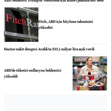
ABD Senatosu Trump'ın Venezuela için askeri planına dur dedi
Fitch, ABD için büyüme tahminini
yükseltti
Hazine nakit dengesi Aralık'ta 333,1 milyar lira açık verdi
ABD'de tüketici enflasyon beklentisi
yükseldi