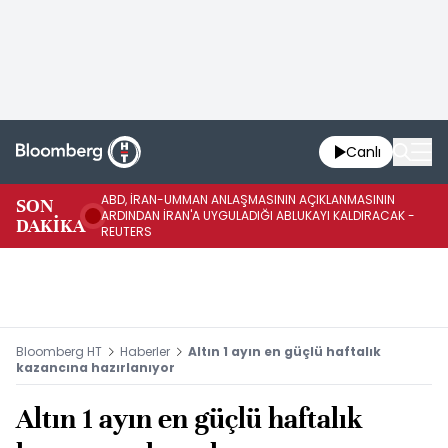
Canlı
ABD, İRAN-UMMAN ANLAŞMASININ AÇIKLANMASININ
AB
SON
ARDINDAN İRAN'A UYGULADIĞI ABLUKAYI KALDIRACAK -
GE
DAKİKA
REUTERS
UY
Bloomberg HT
Haberler
Altın 1 ayın en güçlü haftalık
kazancına hazırlanıyor
Altın 1 ayın en güçlü haftalık