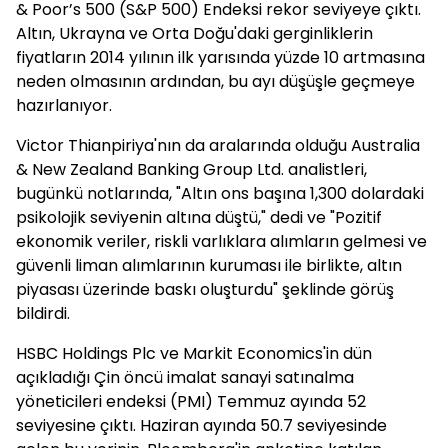
& Poor’s 500 (S&P 500) Endeksi rekor seviyeye çıktı.
Altın, Ukrayna ve Orta Doğu'daki gerginliklerin
fiyatların 2014 yılının ilk yarısında yüzde 10 artmasına
neden olmasının ardından, bu ayı düşüşle geçmeye
hazırlanıyor.
Victor Thianpiriya'nın da aralarında olduğu Australia
& New Zealand Banking Group Ltd. analistleri,
bugünkü notlarında, "Altın ons başına 1,300 dolardaki
psikolojik seviyenin altına düştü," dedi ve "Pozitif
ekonomik veriler, riskli varlıklara alımların gelmesi ve
güvenli liman alımlarının kuruması ile birlikte, altın
piyasası üzerinde baskı oluşturdu" şeklinde görüş
bildirdi.
HSBC Holdings Plc ve Markit Economics'in dün
açıkladığı Çin öncü imalat sanayi satınalma
yöneticileri endeksi (PMI) Temmuz ayında 52
seviyesine çıktı. Haziran ayında 50.7 seviyesinde