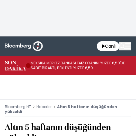
Canlı
SON
MEKSİKA MERKEZ BANKASI FAİZ ORANINI YÜZDE 6,50'DE
OY
DAKİKA
SABİT BIRAKTI; BEKLENTİ YÜZDE 6,50
AÇ
Bloomberg HT
Haberler
Altın 5 haftanın düşüğünden
yükseldi
Altın 5 haftanın düşüğünden