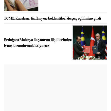
TCMB/Karahan: Enflasyon beklentileri düşüş eğilimine girdi
Erdoğan: Malezya ile yatırım ilişkilerimize
ivme kazandırmak istiyoruz