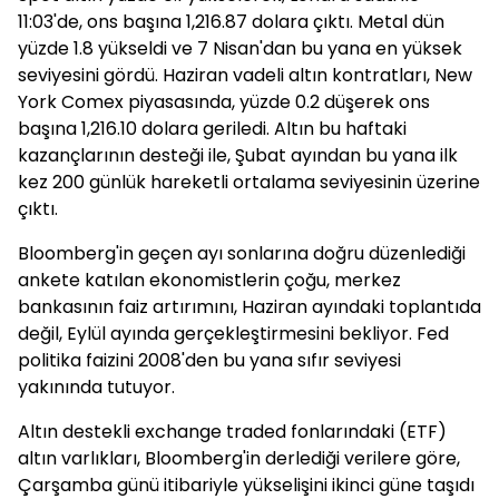
11:03'de, ons başına 1,216.87 dolara çıktı. Metal dün
yüzde 1.8 yükseldi ve 7 Nisan'dan bu yana en yüksek
seviyesini gördü. Haziran vadeli altın kontratları, New
York Comex piyasasında, yüzde 0.2 düşerek ons
başına 1,216.10 dolara geriledi. Altın bu haftaki
kazançlarının desteği ile, Şubat ayından bu yana ilk
kez 200 günlük hareketli ortalama seviyesinin üzerine
çıktı.
Bloomberg'in geçen ayı sonlarına doğru düzenlediği
ankete katılan ekonomistlerin çoğu, merkez
bankasının faiz artırımını, Haziran ayındaki toplantıda
değil, Eylül ayında gerçekleştirmesini bekliyor. Fed
politika faizini 2008'den bu yana sıfır seviyesi
yakınında tutuyor.
Altın destekli exchange traded fonlarındaki (ETF)
altın varlıkları, Bloomberg'in derlediği verilere göre,
Çarşamba günü itibariyle yükselişini ikinci güne taşıdı