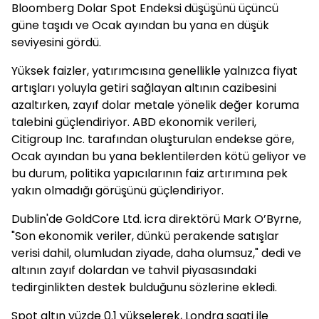
Bloomberg Dolar Spot Endeksi düşüşünü üçüncü
güne taşıdı ve Ocak ayından bu yana en düşük
seviyesini gördü.
Yüksek faizler, yatırımcısına genellikle yalnızca fiyat
artışları yoluyla getiri sağlayan altının cazibesini
azaltırken, zayıf dolar metale yönelik değer koruma
talebini güçlendiriyor. ABD ekonomik verileri,
Citigroup Inc. tarafından oluşturulan endekse göre,
Ocak ayından bu yana beklentilerden kötü geliyor ve
bu durum, politika yapıcılarının faiz artırımına pek
yakın olmadığı görüşünü güçlendiriyor.
Dublin'de GoldCore Ltd. icra direktörü Mark O’Byrne,
"Son ekonomik veriler, dünkü perakende satışlar
verisi dahil, olumludan ziyade, daha olumsuz," dedi ve
altının zayıf dolardan ve tahvil piyasasındaki
tedirginlikten destek bulduğunu sözlerine ekledi.
Spot altın yüzde 0.1 yükselerek, Londra saati ile