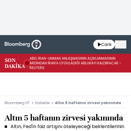
Canlı
ABD, İRAN-UMMAN ANLAŞMASININ AÇIKLANMASININ
AB
SON
ARDINDAN İRAN'A UYGULADIĞI ABLUKAYI KALDIRACAK -
GE
DAKİKA
REUTERS
UY
Bloomberg HT
Haberler
Altın 5 haftanın zirvesi yakınında
Altın 5 haftanın zirvesi yakınında
Altın, Fed'in faiz artışını öteleyeceği beklentilerinin