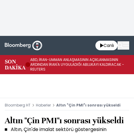
Canlı
ABD, İRAN-UMMAN ANLAŞMASININ AÇIKLANMASININ
AB
SON
ARDINDAN İRAN'A UYGULADIĞI ABLUKAYI KALDIRACAK -
GE
DAKİKA
REUTERS
UY
Bloomberg HT
Haberler
Altın "Çin PMI"ı sonrası yükseldi
Altın "Çin PMI"ı sonrası yükseldi
Altın, Çin'de imalat sektörü göstergesinin