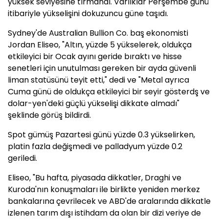
yüksek seviyesine tırmandı. Varlıklar Perşembe günü
itibariyle yükselişini dokuzuncu güne taşıdı.
Sydney'de Australian Bullion Co. baş ekonomisti
Jordan Eliseo, "Altın, yüzde 5 yükselerek, oldukça
etkileyici bir Ocak ayını geride bıraktı ve hisse
senetleri için unutulması gereken bir ayda güvenli
liman statüsünü teyit etti," dedi ve "Metal ayrıca
Cuma günü de oldukça etkileyici bir seyir gösterdş ve
dolar-yen'deki güçlü yükselişi dikkate almadı"
şeklinde görüş bildirdi.
Spot gümüş Pazartesi günü yüzde 0.3 yükselirken,
platin fazla değişmedi ve palladyum yüzde 0.2
geriledi.
Eliseo, "Bu hafta, piyasada dikkatler, Draghi ve
Kuroda'nın konuşmaları ile birlikte yeniden merkez
bankalarına çevrilecek ve ABD'de aralarında dikkatle
izlenen tarım dışı istihdam da olan bir dizi veriye de