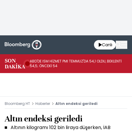
Canlı
SON
ABD'DE ISM HİZMET PMI TEMMUZ'DA 54,1 OLDU, BEKLENTİ
AB
DAKİKA
54,5; ÖNCEKİ 54
ÖN
Bloomberg HT
Haberler
Altın endeksi geriledi
Altın endeksi geriledi
Altının kilogramı 102 bin liraya düşerken, İAB