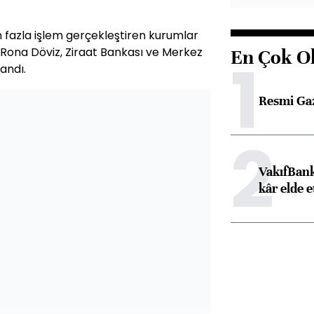
 fazla işlem gerçekleştiren kurumlar
 Rona Döviz, Ziraat Bankası ve Merkez
En Çok O
1
andı.
Resmi Ga
2
VakıfBank
kâr elde e