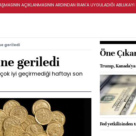
ŞMASININ AÇIKLANMASININ ARDINDAN İRAN'A UYGULADIĞI ABLUKAYI
ne geriledi
Öne Çıka
ine geriledi
Trump, Kanada'ya 
 çok iyi geçirmediği haftayı son
Fed yetkilisinden t