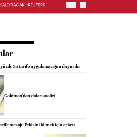
 KALDIRACAK -REUTERS
ABD DIŞİŞLERİ BAKANLIĞI
UYGULANACAK
nlar
yüzde 35 tarife uygulanacağını duyurdu
Goldman'dan dolar analizi
arife mesajı: Etkisini bilmek için erken