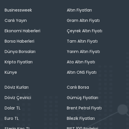
Businessweek
Altın Fiyatları
Canlı Yayın
Gram Altın Fiyatı
Ekonomi Haberleri
Çeyrek Altın Fiyatı
Borsa Haberleri
Tam Altın Fiyatı
Dünya Borsaları
Yarım Altın Fiyatı
Kripto Fiyatları
Ata Altın Fiyatı
Künye
Altın ONS Fiyatı
Döviz Kurları
Canlı Borsa
Döviz Çevirici
Gümüş Fiyatları
Dolar TL
Brent Petrol Fiyatı
Euro TL
Bilezik Fiyatları
Sterin Kaç TL
BIST 100 Endeksi