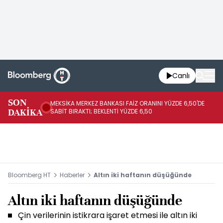
Canlı
SON
MEKSİKA MERKEZ BANKASI FAİZ ORANINI YÜZDE 6,50'DE
OY
DAKİKA
SABİT BIRAKTI; BEKLENTİ YÜZDE 6,50
AÇ
Bloomberg HT
Haberler
Altın iki haftanın düşüğünde
Altın iki haftanın düşüğünde
Çin verilerinin istikrara işaret etmesi ile altın iki