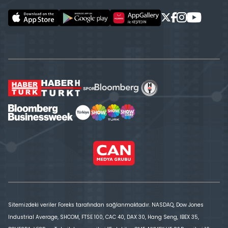
Sitemizdeki veriler Foreks tarafından sağlanmaktadır. NASDAQ, Dow Jones
Industrial Average, SHCOM, FTSE 100, CAC 40, DAX 30, Hang Seng, IBEX 35,