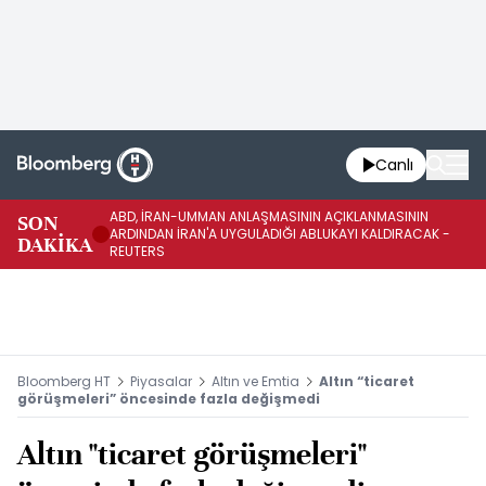
Canlı
ABD, İRAN-UMMAN ANLAŞMASININ AÇIKLANMASININ
AB
SON
ARDINDAN İRAN'A UYGULADIĞI ABLUKAYI KALDIRACAK -
GE
DAKİKA
REUTERS
UY
Bloomberg HT
Piyasalar
Altın ve Emtia
Altın “ticaret
görüşmeleri” öncesinde fazla değişmedi
Altın "ticaret görüşmeleri"