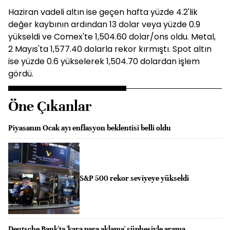
Haziran vadeli altın ise geçen hafta yüzde 4.2'lik
değer kaybının ardından 13 dolar veya yüzde 0.9
yükseldi ve Comex'te 1,504.60 dolar/ons oldu. Metal,
2 Mayıs'ta 1,577.40 dolarla rekor kırmıştı. Spot altın
ise yüzde 0.6 yükselerek 1,504.70 dolardan işlem
gördü.
Öne Çıkanlar
Piyasanın Ocak ayı enflasyon beklentisi belli oldu
S&P 500 rekor seviyeye yükseldi
Deutsche Bank'ta 'kara para aklama' şüphesiyle arama