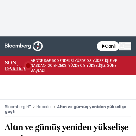
Canlı
ABD'DE S&P 500 ENDEKSİ YÜZDE 0,3 YÜKSELİŞLE VE
SON
HA
NASDAQ 100 ENDEKSİ YÜZDE 0,8 YÜKSELİŞLE GÜNE
DAKİKA
AR
BAŞLADI
Bloomberg HT
Haberler
Altın ve gümüş yeniden yükselişe
geçti
Altın ve gümüş yeniden yükselişe