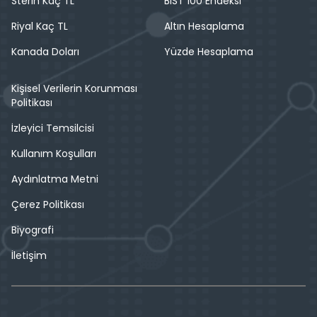
Sterin Kaç TL
BIST 100 Endeksi
Riyal Kaç TL
Altın Hesaplama
Kanada Doları
Yüzde Hesaplama
Kişisel Verilerin Korunması
Politikası
İzleyici Temsilcisi
Kullanım Koşulları
Aydınlatma Metni
Çerez Politikası
Biyografi
İletişim