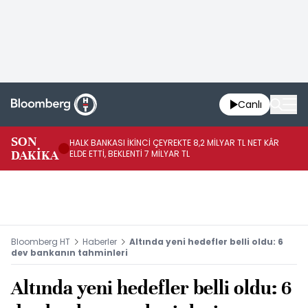
Canlı
SON
HALK BANKASI İKİNCİ ÇEYREKTE 8,2 MİLYAR TL NET KÂR
İŞ
DAKİKA
ELDE ETTİ, BEKLENTİ 7 MİLYAR TL
MÜ
Bloomberg HT
Haberler
Altında yeni hedefler belli oldu: 6
dev bankanın tahminleri
Altında yeni hedefler belli oldu: 6