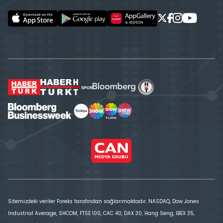
Sitemizdeki veriler Foreks tarafından sağlanmaktadır. NASDAQ, Dow Jones
Industrial Average, SHCOM, FTSE 100, CAC 40, DAX 30, Hang Seng, IBEX 35,