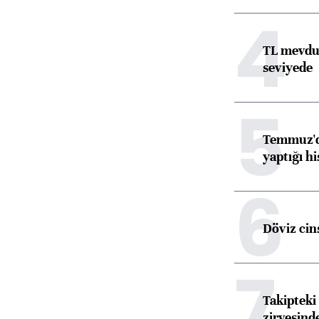
4
TL mevdua
seviyede
5
Temmuz'da
yaptığı hi
6
Döviz cins
7
Takipteki 
zirvesind