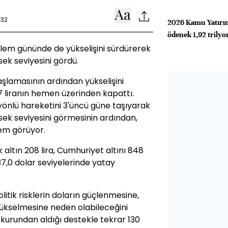
:32
2026 Kamu Yatırı
ödenek 1,92 trilyon
işlem gününde de yükselişini sürdürerek
ksek seviyesini gördü.
aşlamasının ardından yükselişini
27 liranın hemen üzerinden kapattı.
 yönlü hareketini 3'üncü güne taşıyarak
üksek seviyesini görmesinin ardından,
şlem görüyor.
 altın 208 lira, Cumhuriyet altını 848
.337,0 dolar seviyelerinde yatay
litik risklerin doların güçlenmesine,
yükselmesine neden olabileceğini
ar kurundan aldığı destekle tekrar 130