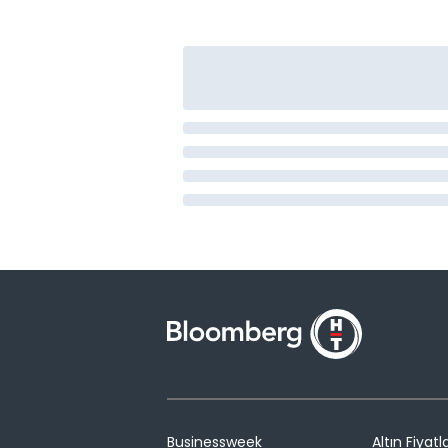
Businessweek
Altın Fiyatla