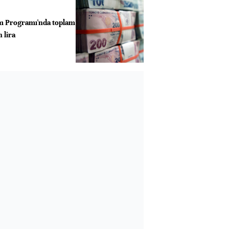
m Programı'nda toplam
 lira