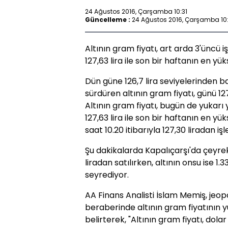
24 Ağustos 2016, Çarşamba 10:31
Güncelleme :
24 Ağustos 2016, Çarşamba 10
Altının gram fiyatı, art arda 3'üncü 
127,63 lira ile son bir haftanın en yü
Dün güne 126,7 lira seviyelerinden b
sürdüren altının gram fiyatı, günü 1
Altının gram fiyatı, bugün de yukarı
127,63 lira ile son bir haftanın en y
saat 10.20 itibarıyla 127,30 liradan i
Şu dakikalarda Kapalıçarşı'da çeyrek
liradan satılırken, altının onsu ise 1
seyrediyor.
AA Finans Analisti İslam Memiş, jeopo
beraberinde altının gram fiyatının 
belirterek, "Altının gram fiyatı, dol