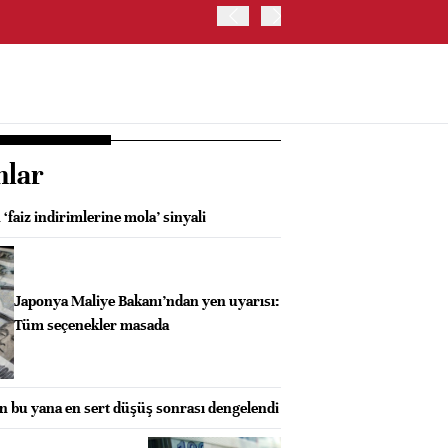
TRUMP: FAİZ ARTIRIMI 
nlar
 ‘faiz indirimlerine mola’ sinyali
Japonya Maliye Bakanı’ndan yen uyarısı:
Tüm seçenekler masada
an bu yana en sert düşüş sonrası dengelendi