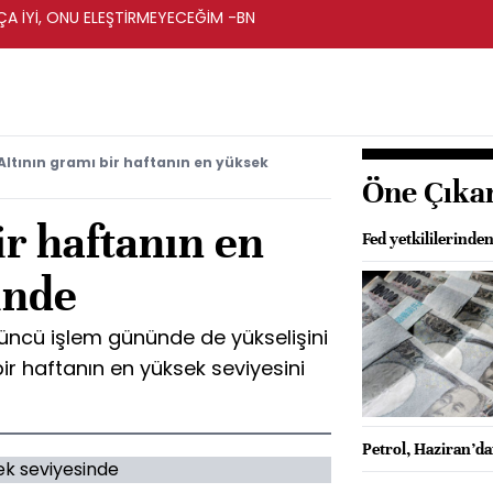
A İYİ, ONU ELEŞTİRMEYECEĞİM -BN
Altının gramı bir haftanın en yüksek
Öne Çıka
ir haftanın en
Fed yetkililerinden
inde
3'üncü işlem gününde de yükselişini
bir haftanın en yüksek seviyesini
Petrol, Haziran’d