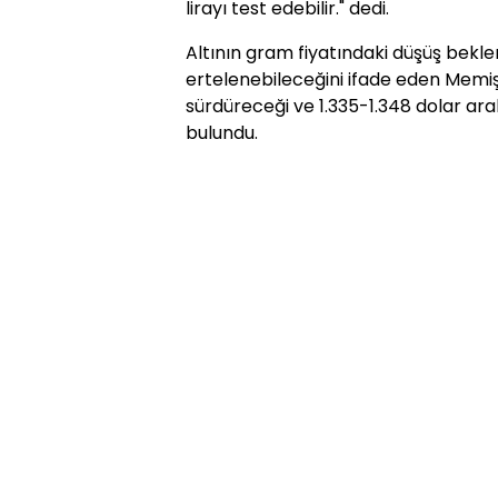
lirayı test edebilir." dedi.
Altının gram fiyatındaki düşüş beklent
ertelenebileceğini ifade eden Memiş, 
sürdüreceği ve 1.335-1.348 dolar ar
bulundu.