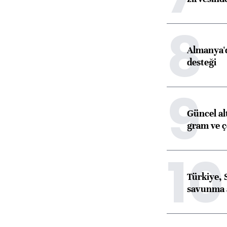
8
Almanya'd
desteği
9
Güncel al
gram ve ç
10
Türkiye, 
savunma 