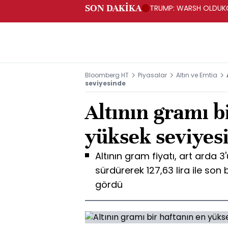
SON DAKİKA
TRUMP: WARSH OLDUKÇ
Bloomberg HT
Piyasalar
Altın ve Emtia
seviyesinde
Altının gramı b
yüksek seviyes
Altının gram fiyatı, art arda 
sürdürerek 127,63 lira ile son 
gördü