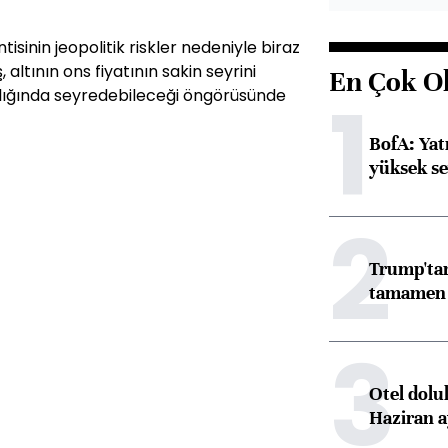
isinin jeopolitik riskler nedeniyle biraz
altının ons fiyatının sakin seyrini
En Çok O
1
alığında seyredebileceği öngörüsünde
BofA: Yatı
yüksek se
2
Trump'tan
tamamen o
3
Otel dolu
Haziran a