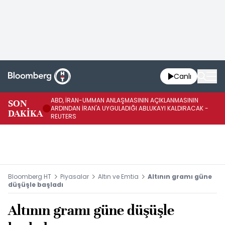
Canlı
ABD, İRAN-UMMAN ANLAŞMASININ AÇIKLANMASININ
AB
SON
ARDINDAN İRAN'A UYGULADIĞI ABLUKAYI KALDIRACAK -
GE
DAKİKA
REUTERS
UY
Bloomberg HT
Piyasalar
Altın ve Emtia
Altının gramı güne
düşüşle başladı
Altının gramı güne düşüşle