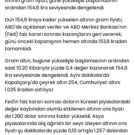
Altının gram fiyatı, güne yükselişle başlamasının
ardından 154,6 lira seviyesinde dengelendi.
Dün 154,6 liraya kadar yükselen altının gram fiyatı,
ABD'de açıklanan veriler ve ABD Merkez Bankası'nın
(Fed) faiz kararı sonrası kazançlarını geri vererek,
günü önceki kapanışının hemen altında 153,9 liradan
tamamladı.
Gram altın, bugüne yükselişle başlamasının ardından
saat 10.20 itibarıyla yüzde 0,4 değer kazanarak 154,6
lira seviyesinde dengelendi. Aynı dakikalarda
Kapalıçarşı'da çeyrek altın 254, Cumhuriyet altını
1.035 liradan satılıyor.
Fed'in faiz kararı sonrası doların küresel piyasalardaki
değer kaybından olumlu etkilenen altının ons fiyatı
da 1.260 dolar sınırına kadar yükseldi. Asya
piyasalarında alış ağırlıklı bir seyir izleyen altının ons
fiyatı şu dakikalarda yüzde 0,10 artışla 1.257 dolardan