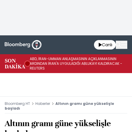
Canlı
ABD, İRAN-UMMAN ANLAŞMASININ AÇIKLANMASININ
AB
SON
ARDINDAN İRAN'A UYGULADIĞI ABLUKAYI KALDIRACAK -
GE
DAKİKA
REUTERS
UY
Bloomberg HT
Haberler
Altının gramı güne yükselişle
başladı
Altının gramı güne yükselişle