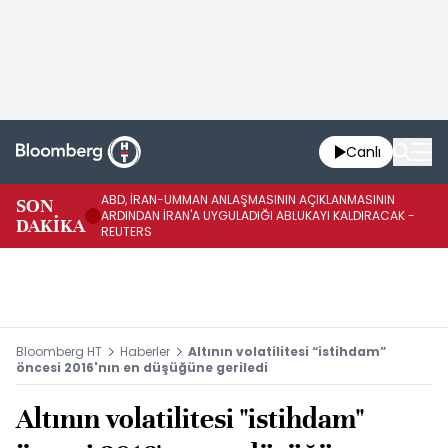
Canlı
ABD, İRAN-UMMAN ANLAŞMASININ AÇIKLANMASININ
AB
SON
ARDINDAN İRAN'A UYGULADIĞI ABLUKAYI KALDIRACAK -
GE
DAKİKA
REUTERS
UY
Bloomberg HT
Haberler
Altının volatilitesi “istihdam”
öncesi 2016'nın en düşüğüne geriledi
Altının volatilitesi "istihdam"