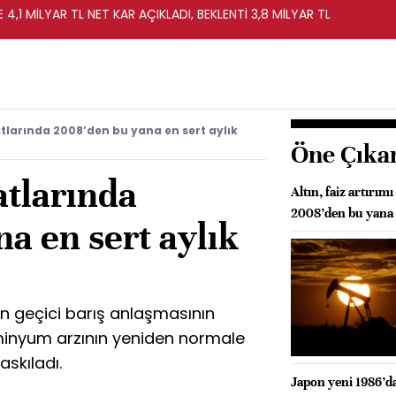
 4,1 MİLYAR TL NET KAR AÇIKLADI, BEKLENTİ 3,8 MİLYAR TL
larında 2008’den bu yana en sert aylık
Öne Çıka
tlarında
Altın, faiz artırım
2008’den bu yana 
a en sert aylık
n geçici barış anlaşmasının
inyum arzının yeniden normale
askıladı.
Japon yeni 1986’d