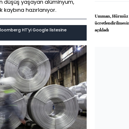
şan düşüş yaşayan alüminyum,
k kaybına hazırlanıyor.
Umman, Hürmüz Bo
ücretlendirilmesin
loomberg HT'yi Google listesine
açıkladı