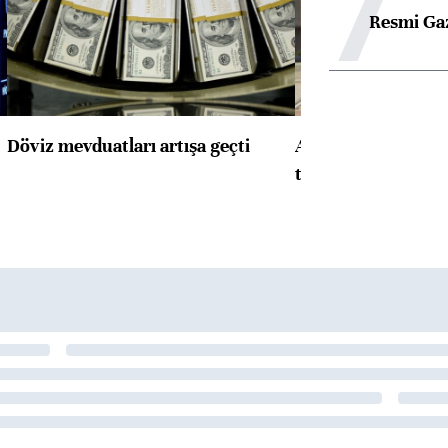
7
Resmi Ga
Döviz mevduatları artışa geçti
ABD'de konut başla
toparlandı