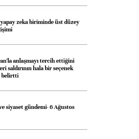
 yapay zeka biriminde üst düzey
işimi
an'la anlaşmayı tercih ettiğini
ri saldırının hala bir seçenek
belirtti
e siyaset gündemi- 6 Ağustos
Almanya, Commerzbank
Ba