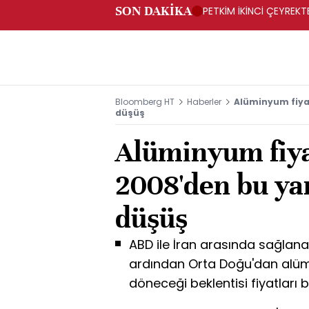
SON DAKİKA
PETKİM İKİNCİ ÇEYREKTE
Bloomberg HT
Haberler
Alüminyum fiyat
düşüş
Alüminyum fiya
2008'den bu yan
düşüş
ABD ile İran arasında sağlana
ardından Orta Doğu'dan alüm
döneceği beklentisi fiyatları b