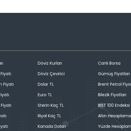
rı
Döviz Kurları
Canlı Borsa
Fiyatı
Döviz Çevirici
Gümüş Fiyatları
n Fiyatı
Dolar TL
Brent Petrol Fiya
iyatı
Euro TL
Bilezik Fiyatları
 Fiyatı
Sterin Kaç TL
BIST 100 Endeksi
yatı
Riyal Kaç TL
Altın Hesaplama
iyatı
Kanada Doları
Yüzde Hesapla