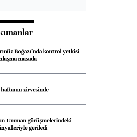
kunanlar
rmüz Boğazı’nda kontrol yetkisi
anlaşma masada
i haftanın zirvesinde
İran-Umman görüşmelerindeki
inyalleriyle geriledi