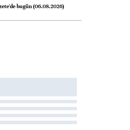
konusunda Unicredit ile
me
zete'de bugün (06.08.2026)
görüşmelere hazırlanıyor
ngıçları