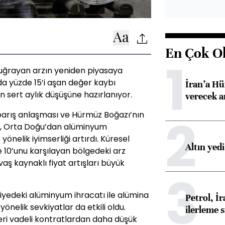
En Çok O
1
uğrayan arzın yeniden piyasaya
da yüzde 15’i aşan değer kaybı
İran’a Hü
sert aylık düşüşüne hazırlanıyor.
verecek 
2
 barış anlaşması ve Hürmüz Boğazı’nın
si, Orta Doğu’dan alüminyum
nelik iyimserliği artırdı. Küresel
Altın yed
 10’unu karşılayan bölgedeki arz
vaş kaynaklı fiyat artışları büyük
3
viyedeki alüminyum ihracatı ile alümina
Petrol, 
önelik sevkiyatlar da etkili oldu.
ilerleme s
leri vadeli kontratlardan daha düşük