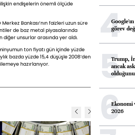
 ilişkin endişelerin önemli ölçüde
4
Google'ın
Merkez Bankası’nın faizleri uzun süre
görev değ
ntiler de baz metal piyasalarında
diğer unsurlar arasında yer aldı.
5
inyumun ton fiyatı gün içinde yüzde
 aylık bazda yüzde 15,4 düşüşle 2008’den
Trump, İr
ilemeye hazırlanıyor.
ancak aske
olduğunu 
6
Ekonomi v
2026