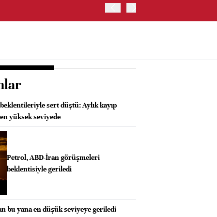
İRAN: HÜRMÜZ'DE GEÇİC
nlar
ı beklentileriyle sert düştü: Aylık kayıp
en yüksek seviyede
Petrol, ABD-İran görüşmeleri
beklentisiyle geriledi
an bu yana en düşük seviyeye geriledi