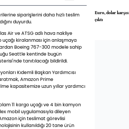
Euro, dolar karşısı
lerine siparişlerini daha hızlı teslim
çıktı
dığını duyurdu.
as Air ve ATSG adlı hava nakliye
o uçağı kiralanması için anlaşmaya
çaklardan Boeing 767-300 modele sahip
duğu Seattle kentinde bugün
isi'nde tanıtılacağı bildirildi.
nları Kıdemli Başkan Yardımcısı
 yaratmak, Amazon Prime
ilme kapasitemize uzun yıllar yardımcı
oplam 11 kargo uçağı ve 4 bin kamyon
Flex mobil uygulamasıyla dileyen
mazon için teslimat görevlisi
olojisinin kullanıldığı 20 tane ürün