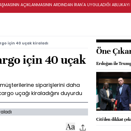
ŞMASININ AÇIKLANMASININ ARDINDAN İRAN'A UYGULADIĞI ABLUKAYI
rgo için 40 uçak kiraladı
Öne Çıka
rgo için 40 uçak
Erdoğan ile Trump
müşterilerine siparişlerini daha
 kargo uçağı kiraladığını duyurdu
Citi'den dikkat çe