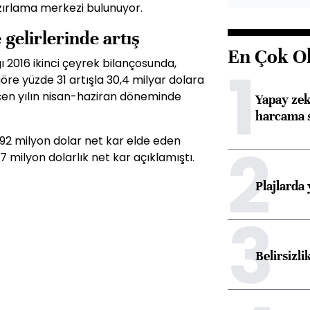
azırlama merkezi bulunuyor.
 gelirlerinde artış
En Çok O
2016 ikinci çeyrek bilançosunda,
1
öre yüzde 31 artışla 30,4 milyar dolara
eçen yılın nisan-haziran döneminde
Yapay zek
harcama 
e 92 milyon dolar net kar elde eden
2
milyon dolarlık net kar açıklamıştı.
Plajlarda
3
Belirsizli