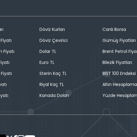
rı
Döviz Kurları
Canlı Borsa
Fiyatı
Döviz Çevirici
Gümüş Fiyatları
n Fiyatı
Dolar TL
Brent Petrol Fiya
iyatı
Euro TL
Bilezik Fiyatları
 Fiyatı
Sterin Kaç TL
BIST 100 Endeksi
yatı
Riyal Kaç TL
Altın Hesaplama
iyatı
Kanada Doları
Yüzde Hesapla