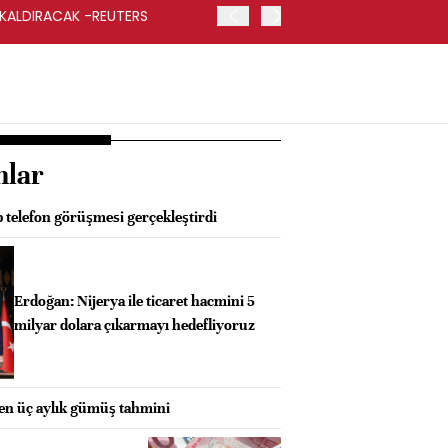
 KALDIRACAK -REUTERS
ABD DIŞİŞLERİ BAKANLIĞI
UYGULANACAK
nlar
 telefon görüşmesi gerçekleştirdi
Erdoğan: Nijerya ile ticaret hacmini 5
milyar dolara çıkarmayı hedefliyoruz
ken üç aylık gümüş tahmini