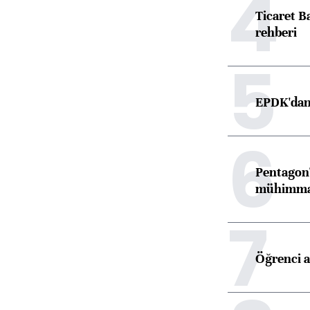
4
Ticaret B
rehberi
5
EPDK'dan 
6
Pentagon'
mühimmat 
7
Öğrenci a