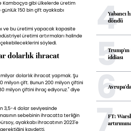
4
e Kamboçya gibi ülkelerde üretim
 günlük 150 bin çift ayakkabı
Yabancı h
döndü
ını ve bu üretimi yapacak kapasite
5
üstriyel üretimi artırmaları halinde
ekebileceklerini söyledi.
Trump'ın 
ar dolarlık ihracat
iddiası
6
 milyar dolarlık ihracat yapmak. Şu
 milyon çift. Bunun 200 milyon çiftini
Avrupa'da
 milyon çiftini ihraç ediyoruz." diye
7
n 3,5-4 dolar seviyesinde
sının sebebinin ihracatta terliğin
FT: Warsh
Gürsoy, ayakkabı ihracatının 2023'e
artırımın
gerektiğini kaydetti.