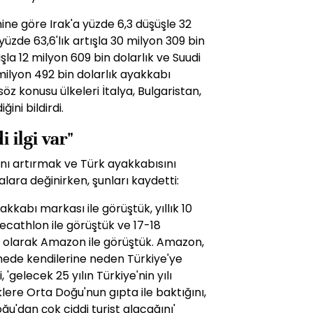
mine göre Irak'a yüzde 6,3 düşüşle 32
üzde 63,6'lık artışla 30 milyon 309 bin
şla 12 milyon 609 bin dolarlık ve Suudi
 milyon 492 bin dolarlık ayakkabı
söz konusu ülkeleri İtalya, Bulgaristan,
ğini bildirdi.
 ilgi var"
nı artırmak ve Türk ayakkabısını
lara değinirken, şunları kaydetti:
kkabı markası ile görüştük, yıllık 10
Decathlon ile görüştük ve 17-18
D olarak Amazon ile görüştük. Amazon,
üşmede kendilerine neden Türkiye'ye
 'gelecek 25 yılın Türkiye'nin yılı
lere Orta Doğu'nun gıpta ile baktığını,
ğu'dan çok ciddi turist alacağını'