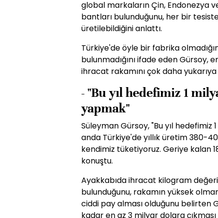
global markaların Çin, Endonezya v
bantları bulunduğunu, her bir tesiste
üretilebildiğini anlattı.
Türkiye'de öyle bir fabrika olmadığ
bulunmadığını ifade eden Gürsoy, end
ihracat rakamını çok daha yukarıya ç
- "Bu yıl hedefimiz 1 mily
yapmak"
Süleyman Gürsoy, "Bu yıl hedefimiz 1
anda Türkiye'de yıllık üretim 380-400
kendimiz tüketiyoruz. Geriye kalan 180
konuştu.
Ayakkabıda ihracat kilogram değeri
bulunduğunu, rakamın yüksek olmama
ciddi pay alması olduğunu belirten 
kadar en az 3 milyar dolara çıkması 