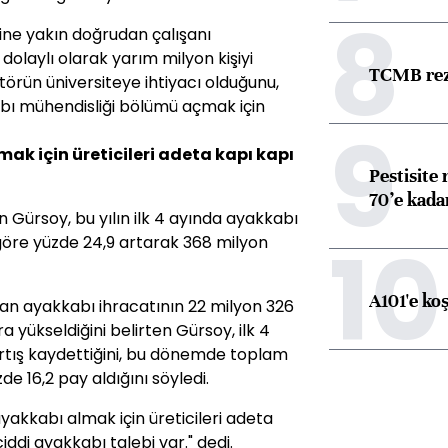
8
ne yakın doğrudan çalışanı
olaylı olarak yarım milyon kişiyi
TCMB reze
ktörün üniversiteye ihtiyacı olduğunu,
abı mühendisliği bölümü açmak için
9
mak için üreticileri adeta kapı kapı
Pestisite
70’e kadar
Gürsoy, bu yılın ilk 4 ayında ayakkabı
10
göre yüzde 24,9 artarak 368 milyon
A101'e ko
n ayakkabı ihracatının 22 milyon 326
 yükseldiğini belirten Gürsoy, ilk 4
rtış kaydettiğini, bu dönemde toplam
e 16,2 pay aldığını söyledi.
yakkabı almak için üreticileri adeta
iddi ayakkabı talebi var." dedi.