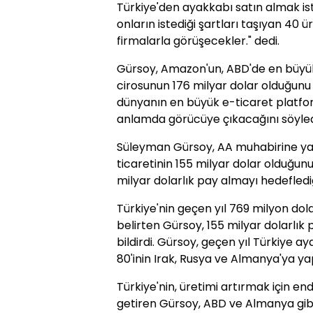
Türkiye'den ayakkabı satın almak iste
onların istediği şartları taşıyan 40 ür
firmalarla görüşecekler." dedi.
Gürsoy, Amazon'un, ABD'de en büyük 
cirosunun 176 milyar dolar olduğunu 
dünyanın en büyük e-ticaret platf
anlamda görücüye çıkacağını söyled
Süleyman Gürsoy, AA muhabirine ya
ticaretinin 155 milyar dolar olduğun
milyar dolarlık pay almayı hedeflediğ
Türkiye'nin geçen yıl 769 milyon dola
belirten Gürsoy, 155 milyar dolarlık 
bildirdi. Gürsoy, geçen yıl Türkiye a
80'inin Irak, Rusya ve Almanya'ya yap
Türkiye'nin, üretimi artırmak için en
getiren Gürsoy, ABD ve Almanya gibi