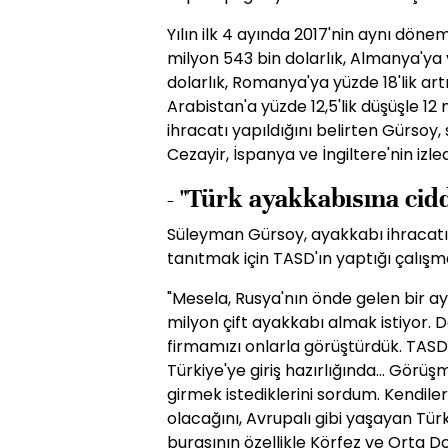
Yılın ilk 4 ayında 2017'nin aynı döne
milyon 543 bin dolarlık, Almanya'ya y
dolarlık, Romanya'ya yüzde 18'lik artı
Arabistan'a yüzde 12,5'lik düşüşle 12
ihracatı yapıldığını belirten Gürsoy, 
Cezayir, İspanya ve İngiltere'nin izledi
- "Türk ayakkabısına ciddi
Süleyman Gürsoy, ayakkabı ihracatı
tanıtmak için TASD'ın yaptığı çalışma
"Mesela, Rusya'nın önde gelen bir aya
milyon çift ayakkabı almak istiyor. 
firmamızı onlarla görüştürdük. TAS
Türkiye'ye giriş hazırlığında... Gör
girmek istediklerini sordum. Kendileri,
olacağını, Avrupalı gibi yaşayan Türk
burasının özellikle Körfez ve Orta Do