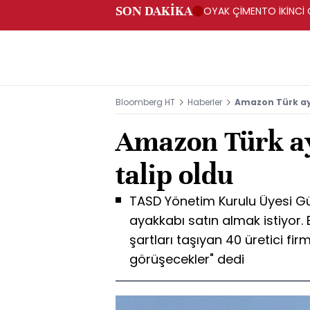
SON DAKİKA
OYAK ÇİMENTO İKİNCİ Ç
Bloomberg HT
Haberler
Amazon Türk ay
Amazon Türk a
talip oldu
TASD Yönetim Kurulu Üyesi Gü
ayakkabı satın almak istiyor. B
şartları taşıyan 40 üretici fir
görüşecekler" dedi