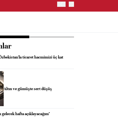
İRAN VE UMMAN, HÜRMÜZ 
OLUŞTURMAYI PLANLIYOR
nlar
Özbekistan'la ticaret hacmimizi üç kat
Altın ve gümüşte sert düşüş
ı gelecek hafta açıklayacağım"