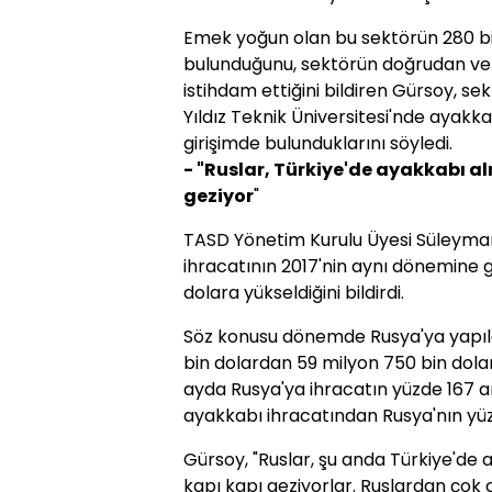
Emek yoğun olan bu sektörün 280 bi
bulunduğunu, sektörün doğrudan ve d
istihdam ettiğini bildiren Gürsoy, se
Yıldız Teknik Üniversitesi'nde ayakk
girişimde bulunduklarını söyledi.
- "Ruslar, Türkiye'de ayakkabı al
geziyor
"
TASD Yönetim Kurulu Üyesi Süleyman 
ihracatının 2017'nin aynı dönemine 
dolara yükseldiğini bildirdi.
Söz konusu dönemde Rusya'ya yapıla
bin dolardan 59 milyon 750 bin dolara
ayda Rusya'ya ihracatın yüzde 167 a
ayakkabı ihracatından Rusya'nın yüzd
Gürsoy, "Ruslar, şu anda Türkiye'de a
kapı kapı geziyorlar. Ruslardan çok c