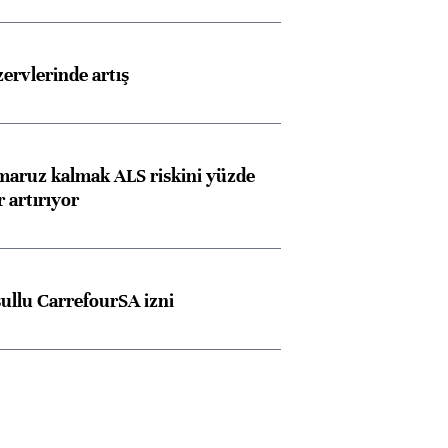
rvlerinde artış
 maruz kalmak ALS riskini yüzde
 artırıyor
şullu CarrefourSA izni