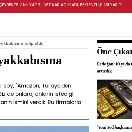
EYREKTE 2 MİLYAR TL NET KAR AÇIKLADI; BEKLENTİ 1,5 MİLYAR TL
akkabısına talip oldu
Öne Çıka
yakkabısına
Erdoğan: 10 yılda 
artırdık
rsoy, "Amazon, Türkiye'den
iz de onlara, onların istediği
manın ismini verdik. Bu firmalarla
"Yeni Fed başkanın