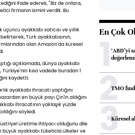
diğini ifade ederek, "Biz de onlara,
etici firmanın ismini verdik. Bu
üçüncü ayakkabı satıcısı ve yıllık
En Çok O
1
belirterek, Türk ayakkabısının,
ormlarından olan Amazon'da küresel
‘ABD’yi s
i.
değerlen
ptığı açıklamada, dünya ayakkabı
2
u, Türkiye'nin kısa vadede buradan 1
ini kaydetti.
TMO fındık
rlık ayakkabı ihracatı yaptığını
pazardan en büyük payı Çin'in aldığını
3
yakkabı ihracatının yaklaşık yüzde
ıldığını söyledi.
Küresel a
düstriyel üretime ihtiyacı olduğunu dile
 büyük ayakkabı tüketicisi ülkeler ve