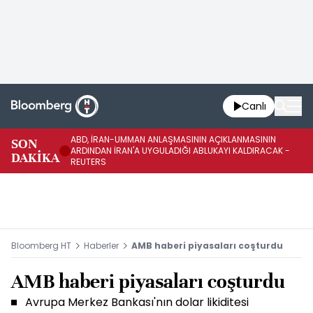
Canlı
ABD, İRAN-UMMAN ANLAŞMASININ AÇIKLANMASININ
AB
SON
ARDINDAN İRAN'A UYGULADIĞI ABLUKAYI KALDIRACAK -
GE
DAKİKA
REUTERS
UY
Bloomberg HT
Haberler
AMB haberi piyasaları coşturdu
AMB haberi piyasaları coşturdu
Avrupa Merkez Bankası'nın dolar likiditesi