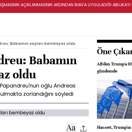
ŞMASININ AÇIKLANMASININ ARDINDAN İRAN'A UYGULADIĞI ABLUKAYI
reu: Babamın saçları bembeyaz oldu
Öne Çıka
dreu: Babamın
AB'den Trump'a 93
az oldu
gündemde
 Papandreu'nun oğlu Andreas
bulmakta zorlandığını söyledi
Hassett, Trump'ın 