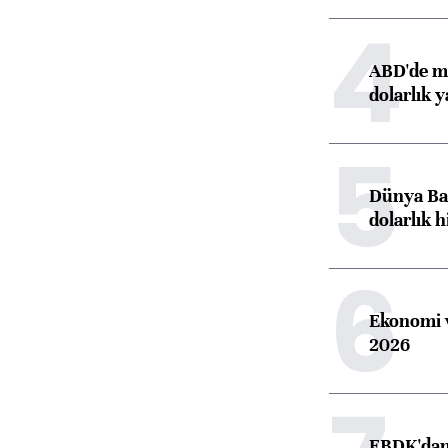
4
ABD'de ma
dolarlık y
5
Dünya Ban
dolarlık h
6
Ekonomi v
2026
EBDK'dan 