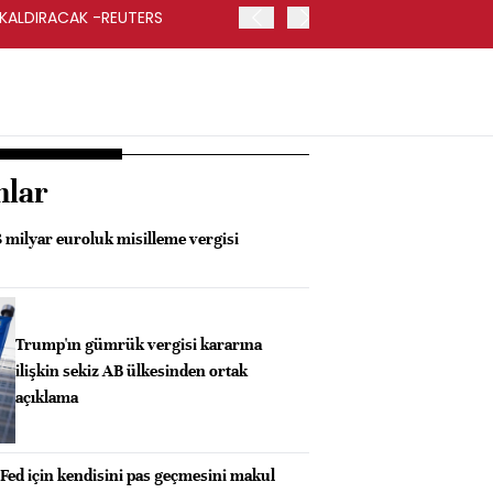
 KALDIRACAK -REUTERS
ABD DIŞİŞLERİ BAKANLIĞI
UYGULANACAK
nlar
 milyar euroluk misilleme vergisi
Trump'ın gümrük vergisi kararına
ilişkin sekiz AB ülkesinden ortak
açıklama
Fed için kendisini pas geçmesini makul