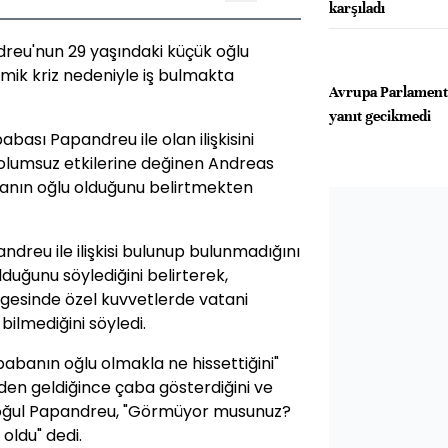
karşıladı
reu'nun 29 yaşındaki küçük oğlu
ik kriz nedeniyle iş bulmakta
Avrupa Parlament
yanıt gecikmedi
ası Papandreu ile olan ilişkisini
 olumsuz etkilerine değinen Andreas
nın oğlu olduğunu belirtmekten
reu ile ilişkisi bulunup bulunmadığını
lduğunu söylediğini belirterek,
gesinde özel kuvvetlerde vatani
bilmediğini söyledi.
babanın oğlu olmakla ne hissettiğini"
den geldiğince çaba gösterdiğini ve
n oğul Papandreu, "Görmüyor musunuz?
ldu" dedi.