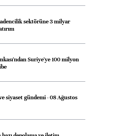
dencilik sektörüne 3 milyar
atırım
kası'ndan Suriye'ye 100 milyon
ibe
e siyaset gündemi - 08 Ağustos
bazı depolama ve iletim