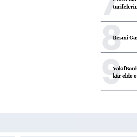
7
tarifeleri
8
Resmi Ga
9
VakıfBank
kâr elde e