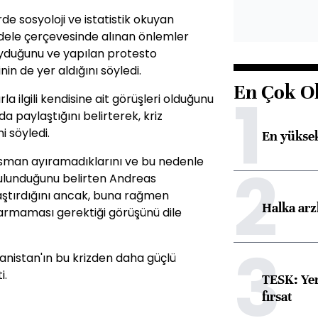
rde sosyoloji ve istatistik okuyan
dele çerçevesinde alınan önlemler
yduğunu ve yapılan protesto
n de yer aldığını söyledi.
En Çok O
1
 ilgili kendisine ait görüşleri olduğunu
 paylaştığını belirterek, kriz
i söyledi.
En yüksek
nansman ayıramadıklarını ve bu nedenle
2
 bulunduğunu belirten Andreas
laştırdığını ancak, buna rağmen
Halka arz
ıkarmaması gerektiği görüşünü dile
3
nistan'ın bu krizden daha güçlü
i.
TESK: Yen
fırsat