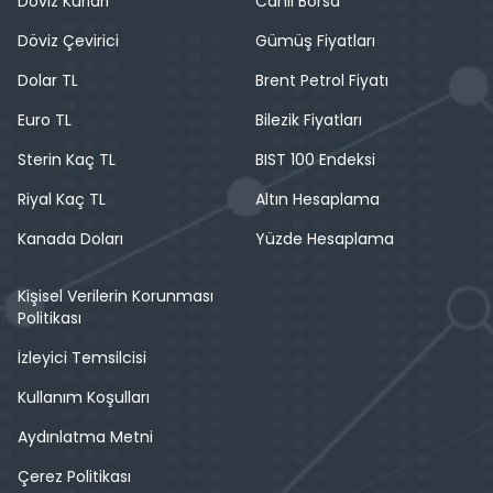
Döviz Kurları
Canlı Borsa
Döviz Çevirici
Gümüş Fiyatları
Dolar TL
Brent Petrol Fiyatı
Euro TL
Bilezik Fiyatları
Sterin Kaç TL
BIST 100 Endeksi
Riyal Kaç TL
Altın Hesaplama
Kanada Doları
Yüzde Hesaplama
Kişisel Verilerin Korunması
Politikası
İzleyici Temsilcisi
Kullanım Koşulları
Aydınlatma Metni
Çerez Politikası