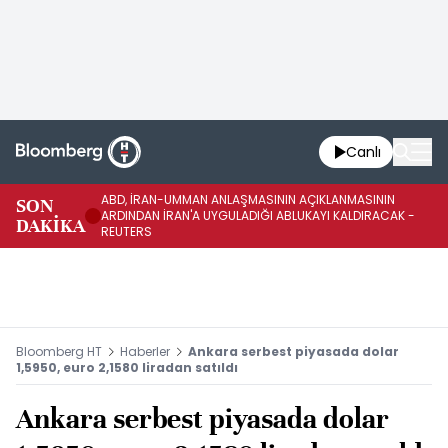
Canlı
ABD, İRAN-UMMAN ANLAŞMASININ AÇIKLANMASININ
AB
SON
ARDINDAN İRAN'A UYGULADIĞI ABLUKAYI KALDIRACAK -
GE
DAKİKA
REUTERS
UY
Bloomberg HT
Haberler
Ankara serbest piyasada dolar
1,5950, euro 2,1580 liradan satıldı
Ankara serbest piyasada dolar