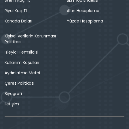
Sterin Kaç TL
BIST 100 Endeksi
Riyal Kaç TL
Altın Hesaplama
Kanada Doları
Yüzde Hesaplama
Kişisel Verilerin Korunması
Politikası
İzleyici Temsilcisi
Kullanım Koşulları
Aydınlatma Metni
Çerez Politikası
Biyografi
İletişim