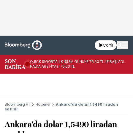
Canlı
SON
QUICK SİGORTA İLK İŞLEM GÜNÜNE 76,60 TL İLE BAŞLADI,
BI
DAKİKA
HALKA ARZ FİYATI 76,60 TL
PU
Bloomberg HT
Haberler
Ankara'da dolar 1,5490 liradan
satıldı
Ankara'da dolar 1,5490 liradan