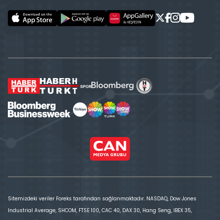
Sitemizdeki veriler Foreks tarafından sağlanmaktadır. NASDAQ, Dow Jones
Industrial Average, SHCOM, FTSE 100, CAC 40, DAX 30, Hang Seng, IBEX 35,