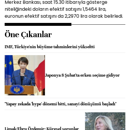
Merkez Bankası, saat 15.30 itibarıyla gösterge
niteliğindeki doların efektif satışını 1,5464 lira,
euronun efektif satışını da 2,2970 lira olarak belirledi.
Öne Çıkanlar
IMF, Türkiye'nin büyüme tahminlerini yükseltti
Japonya 8 Şubat'ta erken seçime gidiyor
"Yapay zekada 'hype' dönemi bitti, sanayi dönüşümü başladı"
Limak/Ebru Özdemir: Küresel sorunlar