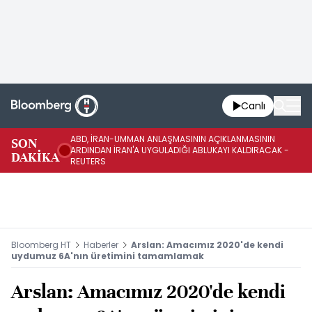
Canlı
ABD, İRAN-UMMAN ANLAŞMASININ AÇIKLANMASININ
AB
SON
ARDINDAN İRAN'A UYGULADIĞI ABLUKAYI KALDIRACAK -
GE
DAKİKA
REUTERS
UY
Bloomberg HT
Haberler
Arslan: Amacımız 2020'de kendi
uydumuz 6A'nın üretimini tamamlamak
Arslan: Amacımız 2020'de kendi