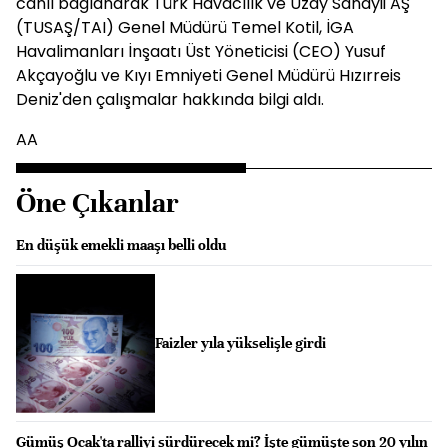
canlı bağlanarak Türk Havacılık ve Uzay Sanayii AŞ
(TUSAŞ/TAI) Genel Müdürü Temel Kotil, İGA
Havalimanları İnşaatı Üst Yöneticisi (CEO) Yusuf
Akçayoğlu ve Kıyı Emniyeti Genel Müdürü Hızırreis
Deniz'den çalışmalar hakkında bilgi aldı.
AA
Öne Çıkanlar
En düşük emekli maaşı belli oldu
Faizler yıla yükselişle girdi
Gümüş Ocak'ta ralliyi sürdürecek mi? İşte gümüşte son 20 yılın