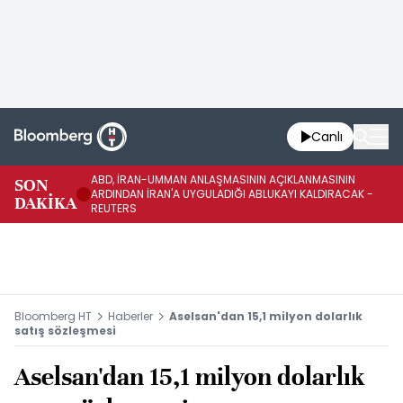
Canlı
ABD, İRAN-UMMAN ANLAŞMASININ AÇIKLANMASININ
AB
SON
ARDINDAN İRAN'A UYGULADIĞI ABLUKAYI KALDIRACAK -
GE
DAKİKA
REUTERS
UY
Bloomberg HT
Haberler
Aselsan'dan 15,1 milyon dolarlık
satış sözleşmesi
Aselsan'dan 15,1 milyon dolarlık