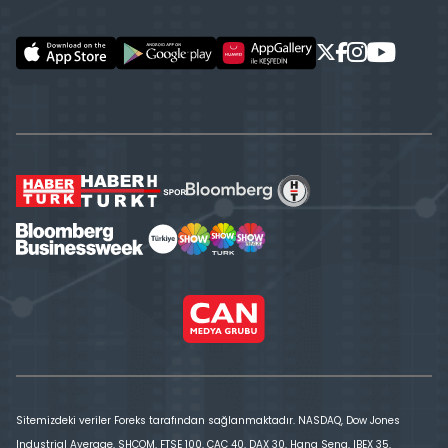
Sitemizdeki veriler Foreks tarafından sağlanmaktadır. NASDAQ, Dow Jones
Industrial Average, SHCOM, FTSE 100, CAC 40, DAX 30, Hang Seng, IBEX 35,