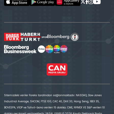
Sitemizdeki veriler Foreks tarafından sağlanmaktadır. NASDAQ, Dow Jones
Industrial Average, SHCOM, FTSE 100, CAC 40, DAX 30, Hang Seng, IBEX 35,
BOVESPA, VİOP ve Tahvil-bono verileri 15 dakika; CME, NYMEX VE S&P verileri 10
dakika gecikmeli verilmektedir. YASAL UYARI © 2026 Kayıtlı Elektronik Posta