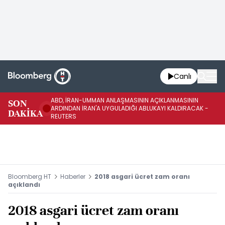
Canlı
ABD, İRAN-UMMAN ANLAŞMASININ AÇIKLANMASININ
AB
SON
ARDINDAN İRAN'A UYGULADIĞI ABLUKAYI KALDIRACAK -
GE
DAKİKA
REUTERS
UY
Bloomberg HT
Haberler
2018 asgari ücret zam oranı
açıklandı
2018 asgari ücret zam oranı