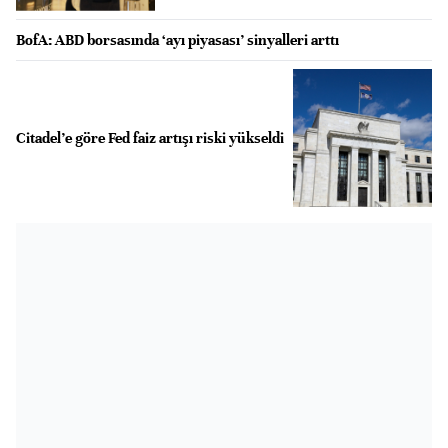
BofA: ABD borsasında ‘ayı piyasası’ sinyalleri arttı
Citadel’e göre Fed faiz artışı riski yükseldi