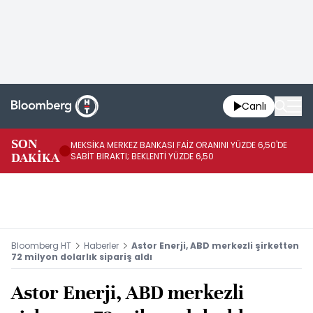
Canlı
SON
MEKSİKA MERKEZ BANKASI FAİZ ORANINI YÜZDE 6,50'DE
OY
DAKİKA
SABİT BIRAKTI; BEKLENTİ YÜZDE 6,50
AÇ
Bloomberg HT
Haberler
Astor Enerji, ABD merkezli şirketten
72 milyon dolarlık sipariş aldı
Astor Enerji, ABD merkezli