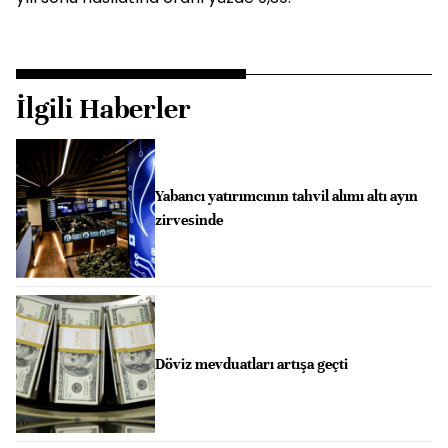
İlgili Haberler
Yabancı yatırımcının tahvil alımı altı ayın
zirvesinde
Döviz mevduatları artışa geçti