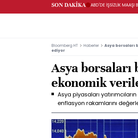
SON DAKİKA
ABD'DE İŞSİZLİK MAAŞI 
Bloomberg HT
Haberler
Asya borsaları 
ediyor
Asya borsaları
ekonomik verile
Asya piyasaları yatırımcıların
enflasyon rakamlarını değerle