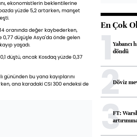
anı, ekonomistlerin beklentilerine
k bazda yüzde 5,2 artarken, manşet
şti.
En Çok O
1
,14 oranında değer kaybederken,
e 0,77 düşüşle Asya'da önde gelen
Yabancı h
kayıp yaşadı.
döndü
0,1 düştü, ancak Kosdaq yüzde 0,37
2
ı gününden bu yana kayıplarını
Döviz mev
irken, ana karadaki CSI 300 endeksi de
3
FT: Warsh
artırımın