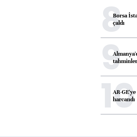
8
Borsa İst
çaldı
9
Almanya'd
tahminler
10
AR-GE'ye 
harcandı