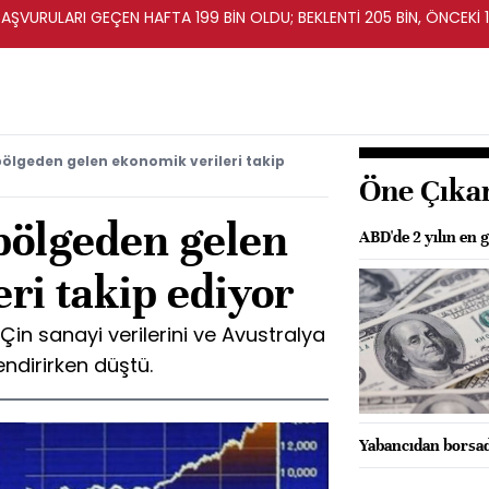
BAŞVURULARI GEÇEN HAFTA 199 BİN OLDU; BEKLENTİ 205 BİN, ÖNCEKİ 1
bölgeden gelen ekonomik verileri takip
Öne Çıka
 bölgeden gelen
ABD'de 2 yılın en
ri takip ediyor
 Çin sanayi verilerini ve Avustralya
ndirirken düştü.
Yabancıdan borsada