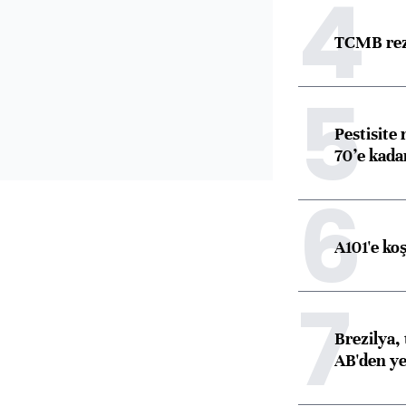
4
TCMB reze
5
Pestisite
70’e kadar
6
A101'e ko
7
Brezilya, 
AB'den yeş