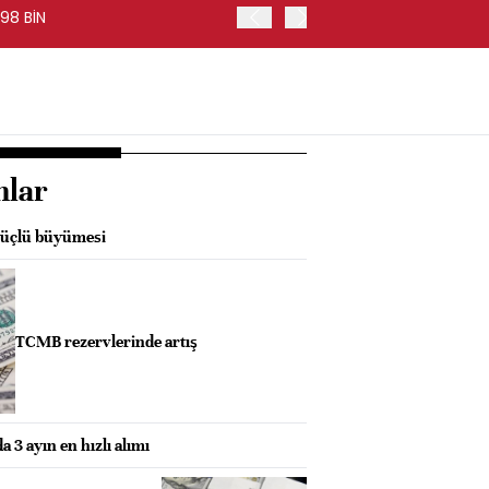
98 BİN
FED BAŞKANI WARSH, PİYA
nlar
 güçlü büyümesi
TCMB rezervlerinde artış
 3 ayın en hızlı alımı