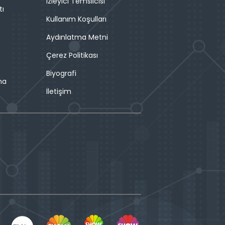
İzleyici Temsilcisi
tı
Kullanım Koşulları
Aydınlatma Metni
Çerez Politikası
Biyografi
ma
İletişim