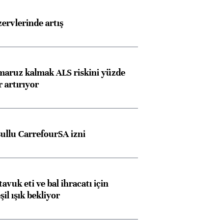
rvlerinde artış
 maruz kalmak ALS riskini yüzde
 artırıyor
şullu CarrefourSA izni
tavuk eti ve bal ihracatı için
il ışık bekliyor