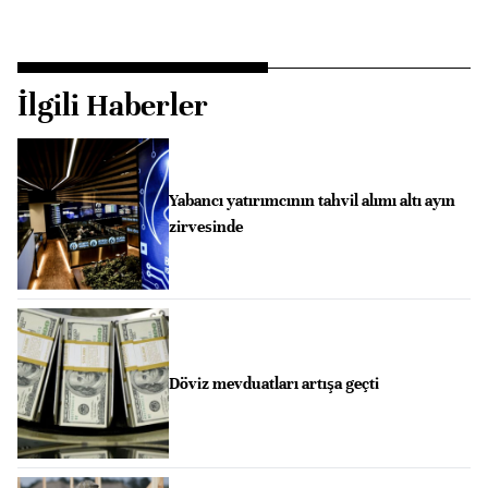
İlgili Haberler
Yabancı yatırımcının tahvil alımı altı ayın
zirvesinde
Döviz mevduatları artışa geçti