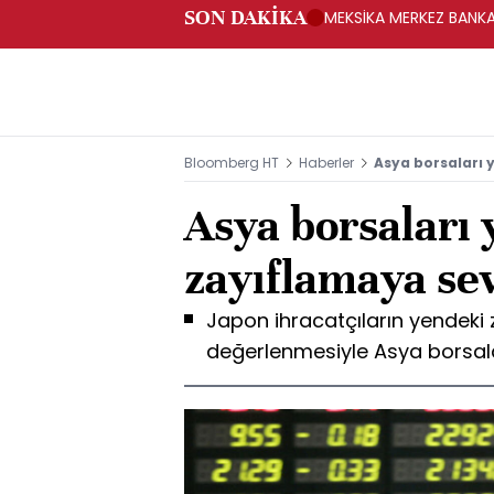
SON DAKİKA
MEKSİKA MERKEZ BANKAS
Bloomberg HT
Haberler
Asya borsaları 
Asya borsaları
zayıflamaya se
Japon ihracatçıların yendeki 
değerlenmesiyle Asya borsala