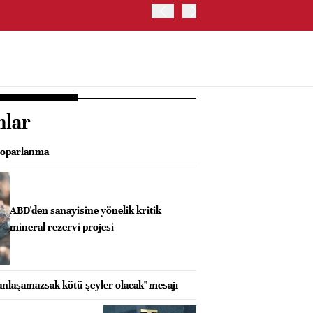
OYAK ÇİMENTO İKİNCİ ÇEY
nlar
toparlanma
ABD'den sanayisine yönelik kritik
mineral rezervi projesi
anlaşamazsak kötü şeyler olacak" mesajı