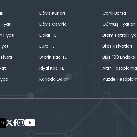
rı
Döviz Kurları
Canlı Borsa
Fiyatı
Döviz Çevirici
Gümüş Fiyatları
n Fiyatı
Dolar TL
Brent Petrol Fiya
iyatı
Euro TL
Bilezik Fiyatları
 Fiyatı
Sterin Kaç TL
BIST 100 Endeksi
yatı
Riyal Kaç TL
Altın Hesaplama
iyatı
Kanada Doları
Yüzde Hesapla