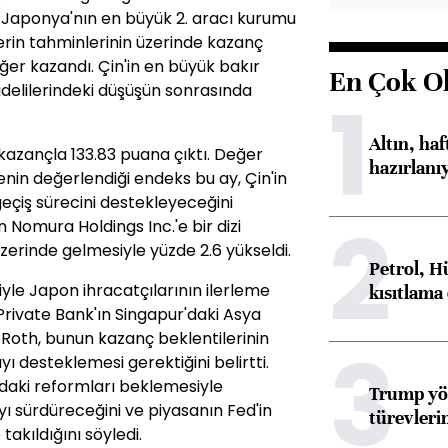
 Japonya'nın en büyük 2. aracı kurumu
lerin tahminlerinin üzerinde kazanç
ğer kazandı. Çin'in en büyük bakır
En Çok O
vadelilerindeki düşüşün sonrasında
1
Altın, ha
kazançla 133.83 puana çıktı. Değer
hazırlanı
enin değerlendiği endeks bu ay, Çin'in
eçiş sürecini destekleyeceğini
2
Nomura Holdings Inc.'e bir dizi
üzerinde gelmesiyle yüzde 2.6 yükseldi.
Petrol, H
le Japon ihracatçılarının ilerleme
kısıtlama
ivate Bank'ın Singapur'daki Asya
Roth, bunun kazanç beklentilerinin
3
ı desteklemesi gerektiğini belirtti.
daki reformları beklemesiyle
Trump yön
yı sürdüreceğini ve piyasanın Fed'in
türevleri
takıldığını söyledi.