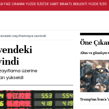
I FAİZ ORANINI YÜZDE 6,50'DE SABİT BIRAKTI; BEKLENTİ YÜZDE 6,50
yendeki zayıflamaya sevindi
Öne Çıka
 yendeki
Altın ve gümüşte 
vindi
zayıflama üzerine
rı yükseldi
Trump'tan İran'a "