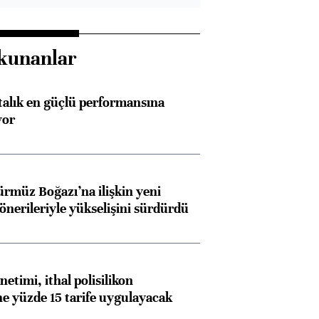
kunanlar
ftalık en güçlü performansına
yor
ürmüz Boğazı’na ilişkin yeni
 önerileriyle yükselişini sürdürdü
etimi, ithal polisilikon
ne yüzde 15 tarife uygulayacak