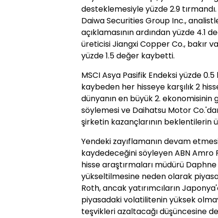
desteklemesiyle yüzde 2.9 tırmandı.
Daiwa Securities Group Inc., analist
açıklamasının ardından yüzde 4.1 de
üreticisi Jiangxi Copper Co., bakır 
yüzde 1.5 değer kaybetti.
MSCI Asya Pasifik Endeksi yüzde 0.5 
kaybeden her hisseye karşılık 2 hiss
dünyanın en büyük 2. ekonomisinin g
söylemesi ve Daihatsu Motor Co.'dan 
şirketin kazançlarının beklentilerin 
Yendeki zayıflamanın devam etmesiy
kaydedeceğini söyleyen ABN Amro Pr
hisse araştırmaları müdürü Daphne 
yükseltilmesine neden olarak piyasay
Roth, ancak yatırımcıların Japonya'
piyasadaki volatilitenin yüksek olma
teşvikleri azaltacağı düşüncesine de 