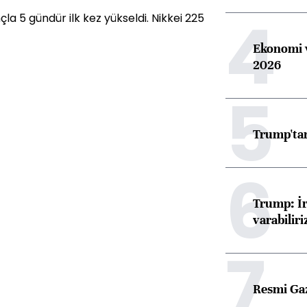
4
la 5 gündür ilk kez yükseldi. Nikkei 225
Ekonomi v
2026
5
Trump'tan
6
Trump: İr
varabiliri
7
Resmi Ga