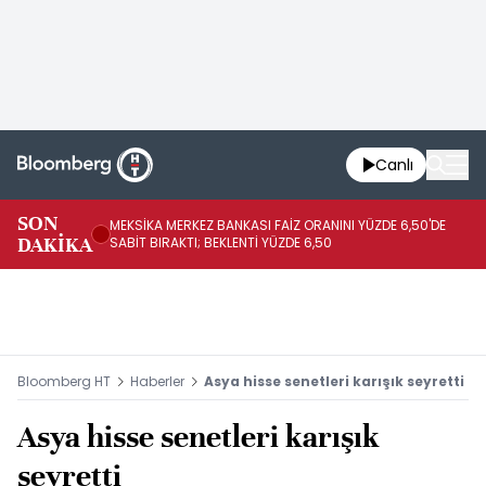
Canlı
SON
MEKSİKA MERKEZ BANKASI FAİZ ORANINI YÜZDE 6,50'DE
OY
DAKİKA
SABİT BIRAKTI; BEKLENTİ YÜZDE 6,50
AÇ
Bloomberg HT
Haberler
Asya hisse senetleri karışık seyretti
Asya hisse senetleri karışık
seyretti