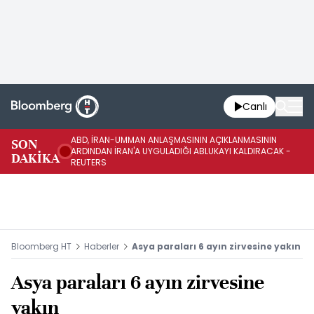
Canlı
ABD, İRAN-UMMAN ANLAŞMASININ AÇIKLANMASININ
AB
SON
ARDINDAN İRAN'A UYGULADIĞI ABLUKAYI KALDIRACAK -
GE
DAKİKA
REUTERS
UY
Bloomberg HT
Haberler
Asya paraları 6 ayın zirvesine yakın
Asya paraları 6 ayın zirvesine
yakın