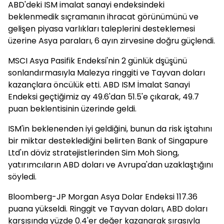
ABD'deki ISM imalat sanayi endeksindeki
beklenmedik sıçramanın ihracat görünümünü ve
gelişen piyasa varlıkları taleplerini desteklemesi
üzerine Asya paraları, 6 ayın zirvesine doğru güçlendi.
MSCI Asya Pasifik Endeksi'nin 2 günlük dşüşünü
sonlandırmasıyla Malezya ringgiti ve Tayvan doları
kazançlara öncülük etti. ABD ISM İmalat Sanayi
Endeksi geçtiğimiz ay 49.6'dan 51.5'e çıkarak, 49.7
puan beklentisinin üzerinde geldi.
ISM'in beklenenden iyi geldiğini, bunun da risk iştahını
bir miktar desteklediğini belirten Bank of Singapure
Ltd'ın döviz stratejistlerinden Sim Moh Siong,
yatırımcıların ABD doları ve Avrupa'dan uzaklaştığını
söyledi.
Bloomberg-JP Morgan Asya Dolar Endeksi 117.36
puana yükseldi. Ringgit ve Tayvan doları, ABD doları
karşısında yüzde 0.4'er değer kazanarak sırasıyla