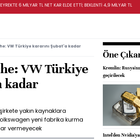
EYREKTE 6 MİLYAR TL NET KAR ELDE ETTİ; BEKLENTİ 4,9 MİLYAR TL
e: VW Türkiye kararını Şubat'a kadar
Öne Çıka
he: VW Türkiye
Kremlin: Rusya'nı
geçirilecek
a kadar
irkete yakın kaynaklara
Volkswagen yeni fabrika kurma
rar vermeyecek
Intel'den Nvidia'ya