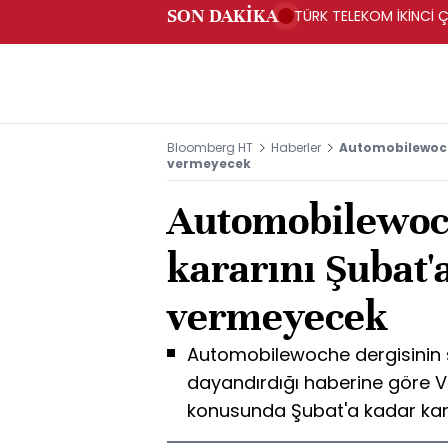
SON DAKİKA
TÜRK TELEKOM İKİNCİ Ç
Bloomberg HT
Haberler
Automobilewoch
vermeyecek
Automobilewoc
kararını Şubat'
vermeyecek
Automobilewoche dergisinin ş
dayandırdığı haberine göre 
konusunda Şubat'a kadar ka