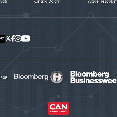
iyatı
Kanada Doları
Yüzde Hesapla