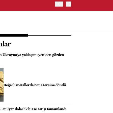
ABD HAZİNE BAKANLIĞI'NIN
nlar
n Ukrayna'ya yaklaşımı yeniden gözden
Değerli metallerde ivme tersine döndü
 5 milyar dolarlık hisse satışı tamamlandı