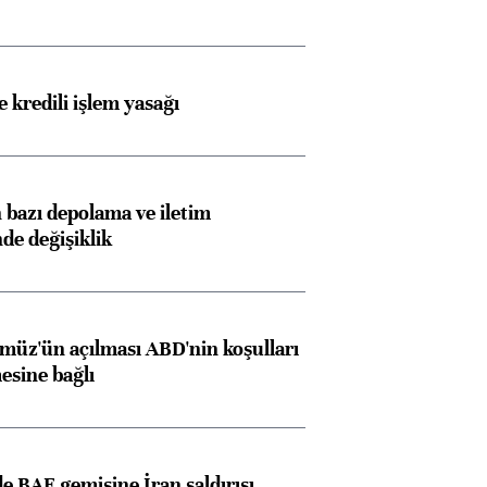
 kredili işlem yasağı
bazı depolama ve iletim
nde değişiklik
müz'ün açılması ABD'nin koşulları
esine bağlı
 BAE gemisine İran saldırısı