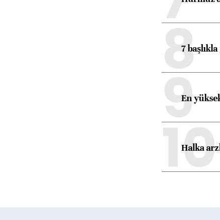
8
7 başlıkla
9
En yüksek
10
Halka arz