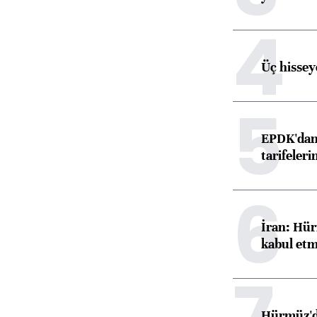
4
Üç hisseye
5
EPDK'dan 
tarifeleri
6
İran: Hür
kabul etm
7
Hürmüz'de