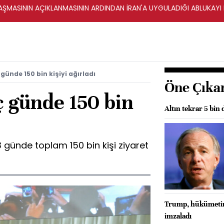
ŞMASININ AÇIKLANMASININ ARDINDAN İRAN'A UYGULADIĞI ABLUKAYI
günde 150 bin kişiyi ağırladı
Öne Çıka
ç günde 150 bin
Altın tekrar 5 bin
3 günde toplam 150 bin kişi ziyaret
Trump, hükümetin 
imzaladı