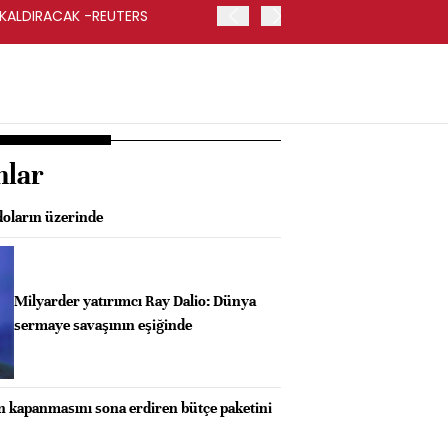
 KALDIRACAK -REUTERS
ABD DIŞİŞLERİ BAKANLIĞI
UYGULANACAK
nlar
 doların üzerinde
Milyarder yatırımcı Ray Dalio: Dünya
sermaye savaşının eşiğinde
kapanmasını sona erdiren bütçe paketini