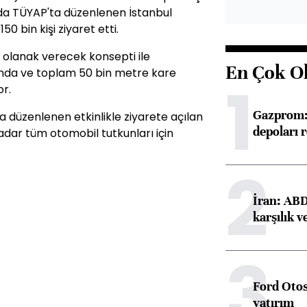
sında TÜYAP'ta düzenlenen İstanbul
0 bin kişi ziyaret etti.
ne olanak verecek konsepti ile
En Çok O
alonda ve toplam 50 bin metre kare
1
r.
Gazprom: 
a düzenlenen etkinlikle ziyarete açılan
depoları 
adar tüm otomobil tutkunları için
2
İran: ABD 
karşılık v
3
Ford Otos
yatırım