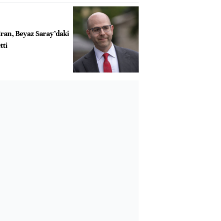
an, Beyaz Saray’daki
tti