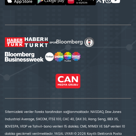
Sitemizdeki veriler Foreks tarafından sağlanmaktadır. NASDAQ, Dow Jones
Industrial Average, SHCOM, FTSE 100, CAC 40, DAX 30, Hang Seng, IBEX 35,
BOVESPA, VİOP ve Tahvil-bono verileri 15 dakika; CME, NYMEX VE S&P verileri 10
dakika gecikmeli verilmektedir. YASAL UYARI © 2026 Kayıtlı Elektronik Posta