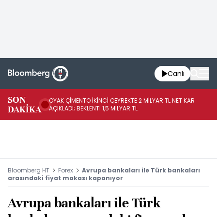
Canlı
İR
SON
OYAK ÇİMENTO İKİNCİ ÇEYREKTE 2 MİLYAR TL NET KAR
YÖ
DAKİKA
AÇIKLADI; BEKLENTİ 1,5 MİLYAR TL
OL
Bloomberg HT
Forex
Avrupa bankaları ile Türk bankaları
arasındaki fiyat makası kapanıyor
Avrupa bankaları ile Türk