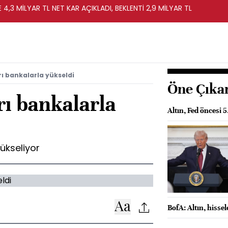
4,3 MİLYAR TL NET KAR AÇIKLADI, BEKLENTİ 2,9 MİLYAR TL
ı bankalarla yükseldi
Öne Çıka
rı bankalarla
Altın, Fed öncesi 5
ükseliyor
BofA: Altın, hissel