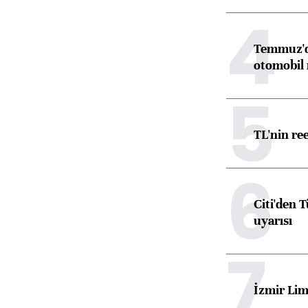
4
Temmuz'da
otomobil 
5
TL'nin re
6
Citi'den 
uyarısı
7
İzmir Lim