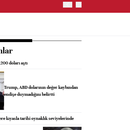
ABD'DE S&P 500 ENDEKSİNİ
nlar
.200 doları aştı
Trump, ABD dolarının değer kaybından
endişe duymadığını belirtti
ere kıyasla tarihi oynaklık seviyelerinde