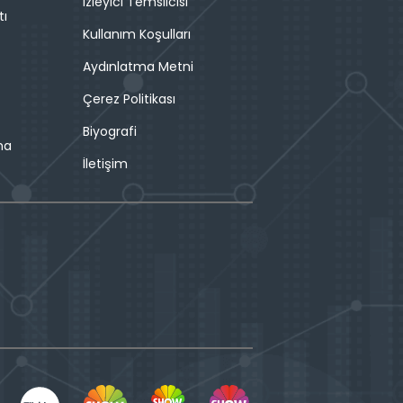
İzleyici Temsilcisi
tı
Kullanım Koşulları
Aydınlatma Metni
Çerez Politikası
Biyografi
ma
İletişim