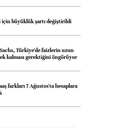
 için büyüklük şartı değiştirildi
achs, Türkiye'de faizlerin uzun
ek kalması gerektiğini öngörüyor
aş farkları 7 Ağustos'ta hesaplara
k