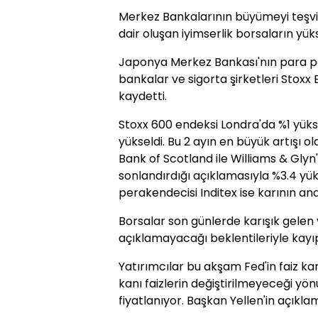
Merkez Bankalarının büyümeyi teşvi
dair oluşan iyimserlik borsaların yük
Japonya Merkez Bankası'nın para pol
bankalar ve sigorta şirketleri Stoxx
kaydetti.
Stoxx 600 endeksi Londra'da %1 yüks
yükseldi. Bu 2 ayın en büyük artışı o
Bank of Scotland ile Williams & Glyn
sonlandırdığı açıklamasıyla %3.4 yük
perakendecisi Inditex ise karının anal
Borsalar son günlerde karışık gelen v
açıklamayacağı beklentileriyle kayıp
Yatırımcılar bu akşam Fed'in faiz ka
kanı faizlerin değiştirilmeyeceği yön
fiyatlanıyor. Başkan Yellen'in açıkla