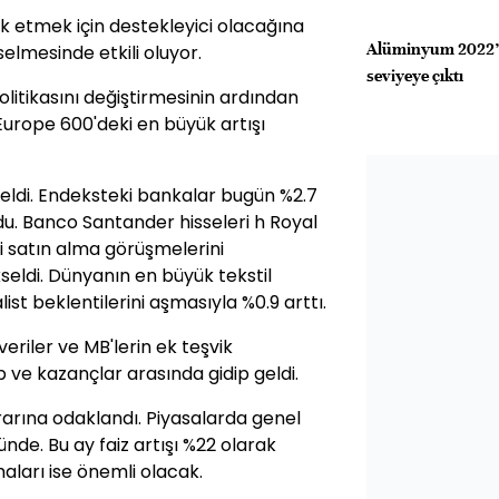
k etmek için destekleyici olacağına
Alüminyum 2022’d
selmesinde etkili oluyor.
seviyeye çıktı
itikasını değiştirmesinin ardından
 Europe 600'deki en büyük artışı
eldi. Endeksteki bankalar bugün %2.7
ldu. Banco Santander hisseleri h Royal
'i satın alma görüşmelerini
seldi. Dünyanın en büyük tekstil
ist beklentilerini aşmasıyla %0.9 arttı.
eriler ve MB'lerin ek teşvik
 ve kazançlar arasında gidip geldi.
rarına odaklandı. Piyasalarda genel
ünde. Bu ay faiz artışı %22 olarak
maları ise önemli olacak.