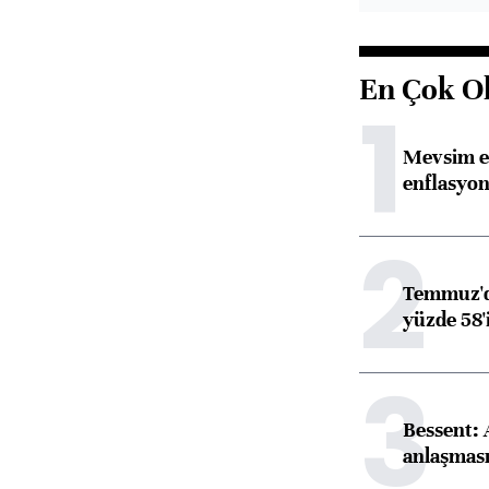
En Çok O
1
Mevsim et
enflasyon
2
Temmuz'da
yüzde 58'i
3
Bessent:
anlaşmas