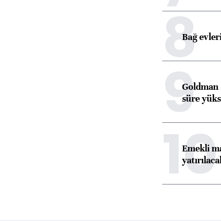
8
Bağ evleri
9
Goldman S
süre yüks
10
Emekli ma
yatırılaca