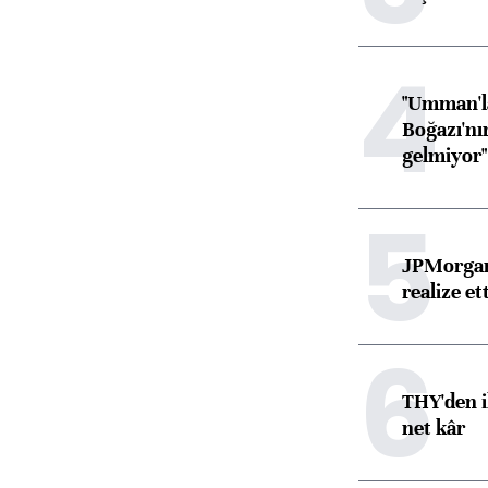
4
"Umman'la
Boğazı'nı
gelmiyor"
5
JPMorgan
realize ett
6
THY'den i
net kâr