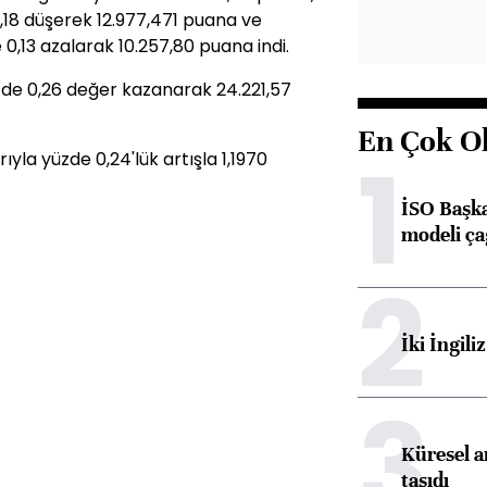
18 düşerek 12.977,471 puana ve
0,13 azalarak 10.257,80 puana indi.
üzde 0,26 değer kazanarak 24.221,57
En Çok O
1
rıyla yüzde 0,24'lük artışla 1,1970
İSO Başka
modeli ça
2
İki İngili
3
Küresel ar
taşıdı