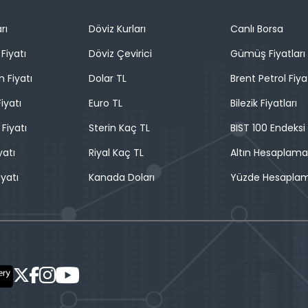
rı
Döviz Kurları
Canlı Borsa
Fiyatı
Döviz Çevirici
Gümüş Fiyatları
n Fiyatı
Dolar TL
Brent Petrol Fiya
iyatı
Euro TL
Bilezik Fiyatları
 Fiyatı
Sterin Kaç TL
BIST 100 Endeksi
yatı
Riyal Kaç TL
Altın Hesaplama
iyatı
Kanada Doları
Yüzde Hesapla