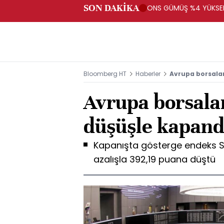
SON DAKİKA
ONS GÜMÜŞ %4 YÜKSELİ
Bloomberg HT
Haberler
Avrupa borsalar
Avrupa borsalar
düşüşle kapand
Kapanışta gösterge endeks S
azalışla 392,19 puana düştü