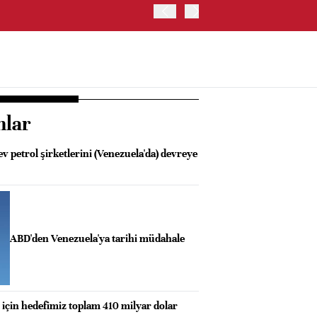
ONS ALTIN %2,65 YÜKSELİ
nlar
 petrol şirketlerini (Venezuela'da) devreye
ABD'den Venezuela'ya tarihi müdahale
 için hedefimiz toplam 410 milyar dolar