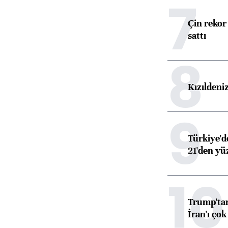
7
Çin rekor 
sattı
8
Kızıldeni
9
Türkiye'd
21'den yüz
10
Trump'tan
İran'ı çok