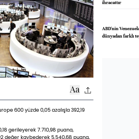
ihracattır
ABD'nin Venezuela'
dünyadan farklı te
rope 600 yüzde 0,05 azalışla 392,19
0,18 gerileyerek 7.710,98 puana,
02 değer kaybederek 5.540,68 puana,