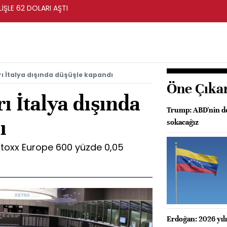
ŞLE 62 DOLARI AŞTI
ı İtalya dışında düşüşle kapandı
Öne Çıka
ı İtalya dışında
Trump: ABD'nin dev
ı
sokacağız
toxx Europe 600 yüzde 0,05
Erdoğan: 2026 yılı