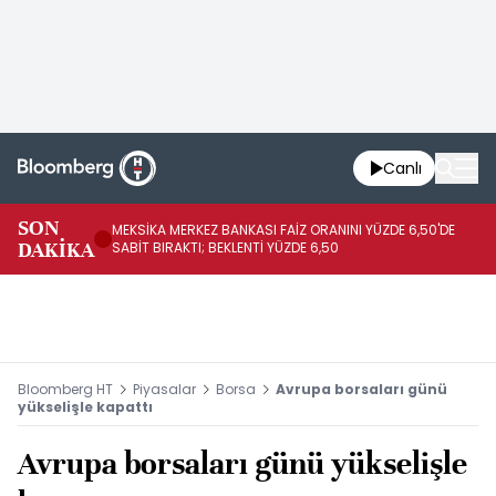
Canlı
SON
MEKSİKA MERKEZ BANKASI FAİZ ORANINI YÜZDE 6,50'DE
OY
DAKİKA
SABİT BIRAKTI; BEKLENTİ YÜZDE 6,50
AÇ
Bloomberg HT
Piyasalar
Borsa
Avrupa borsaları günü
yükselişle kapattı
Avrupa borsaları günü yükselişle