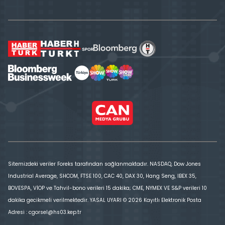
Sitemizdeki veriler Foreks tarafından sağlanmaktadır. NASDAQ, Dow Jones
Industrial Average, SHCOM, FTSE 100, CAC 40, DAX 30, Hang Seng, IBEX 35,
BOVESPA, VİOP ve Tahvil-bono verileri 15 dakika; CME, NYMEX VE S&P verileri 10
dakika gecikmeli verilmektedir. YASAL UYARI © 2026 Kayıtlı Elektronik Posta
Adresi : cgorsel@hs03.kep.tr