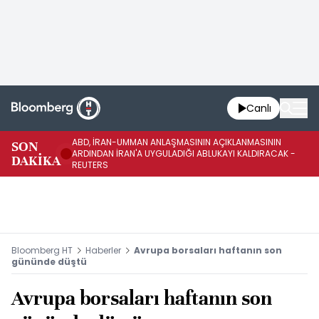
Canlı
ABD, İRAN-UMMAN ANLAŞMASININ AÇIKLANMASININ
AB
SON
ARDINDAN İRAN'A UYGULADIĞI ABLUKAYI KALDIRACAK -
GE
DAKİKA
REUTERS
UY
Bloomberg HT
Haberler
Avrupa borsaları haftanın son
gününde düştü
Avrupa borsaları haftanın son