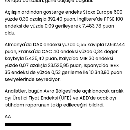
Avrupa borsaları, güne düşüşle başladı.
Açılışın ardından gösterge endeks Stoxx Europe 600
yüzde 0,30 azalışla 392,40 puan, İngiltere'de FTSE 100
endeksi de yüzde 0,09 gerileyerek 7.483,78 puan
oldu.
Almanya'da DAX endeksi yüzde 0,55 kayıpla 12.932,44
puan, Fransa'da CAC 40 endeksi yüzde 0,34 değer
kaybıyla 5.435,42 puan, İtalya'da MIB 30 endeksi
yüzde 0,07 azalışla 23.525,95 puan, İspanya'da IBEX
35 endeksi de yüzde 0,53 gerileme ile 10.343,90 puan
seviyelerinde seyrediyor.
Analistler, bugün Avro Bölgesi'nde açıklanacak aralık
ayı Üretici Fiyat Endeksi (ÜFE) ve ABD'de ocak ayı
istihdam raporunun takip edileceğini bildirdi.
AA