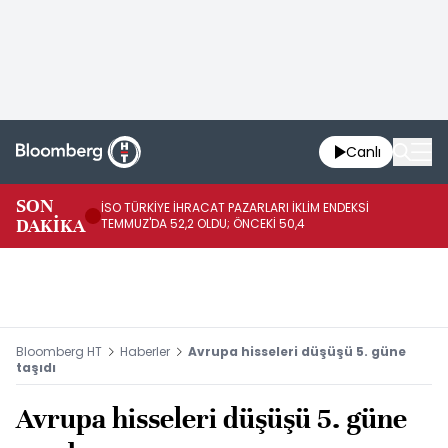
Canlı
SON
İSO TÜRKİYE İHRACAT PAZARLARI İKLİM ENDEKSİ
TÜ
DAKİKA
TEMMUZ'DA 52,2 OLDU; ÖNCEKİ 50,4
ÖN
Bloomberg HT
Haberler
Avrupa hisseleri düşüşü 5. güne
taşıdı
Avrupa hisseleri düşüşü 5. güne