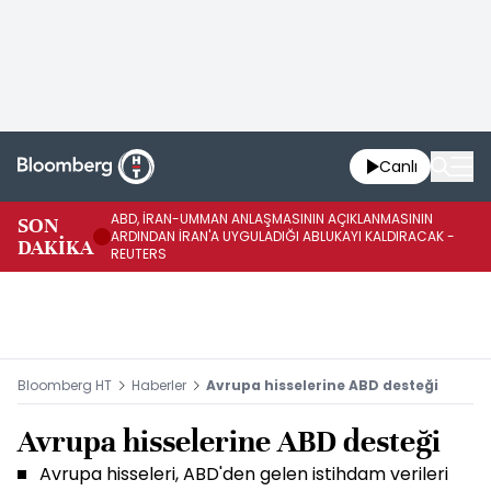
Canlı
ABD, İRAN-UMMAN ANLAŞMASININ AÇIKLANMASININ
AB
SON
ARDINDAN İRAN'A UYGULADIĞI ABLUKAYI KALDIRACAK -
GE
DAKİKA
REUTERS
UY
Bloomberg HT
Haberler
Avrupa hisselerine ABD desteği
Avrupa hisselerine ABD desteği
Avrupa hisseleri, ABD'den gelen istihdam verileri