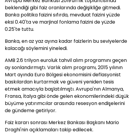
Avrupa Merkez Bankası 2019'un ilk toplantısında
beklendiği gibi faiz oranlarında değişikliğe gitmedi.
Banka politika faizini sıfırda, mevduat faizini yüzde
eksi 0.40'ta ve marjinal fonlama faizini de yüzde
0.25'te tuttu.
Banka, en az yaz ayına kadar faizlerin bu seviyelerde
kalacağı söylemini yineledi.
AMB 2.6 trilyon euroluk tahvil alım programını geçen
ay sonlandırmıştı. Varlık alım programı, 2015 yılının
Mart ayında Euro Bölgesi ekonomisini deflasyonist
baskılardan kurtarmak ve güveni yeniden tesis
etmek amacıyla başlatılmıştı. Avrupa'nın Almanya,
Fransa, İtalya gibi önde gelen ekonomilerindeki düşük
büyüme yatırımcılar arasında resesyon endişelerini
de gündeme getiriyor.
Faiz kararı sonrası Merkez Bankası Başkanı Mario
Draghi'nin açıklamaları takip edilecek.