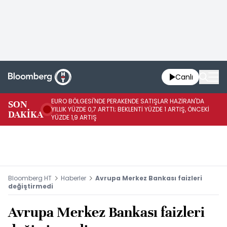
Canlı
EURO BÖLGESİ'NDE PERAKENDE SATIŞLAR HAZİRAN'DA
EU
SON
YILLIK YÜZDE 0,7 ARTTI; BEKLENTİ YÜZDE 1 ARTIŞ, ÖNCEKİ
AY
DAKİKA
YÜZDE 1,9 ARTIŞ
ÖN
Bloomberg HT
Haberler
Avrupa Merkez Bankası faizleri
değiştirmedi
Avrupa Merkez Bankası faizleri