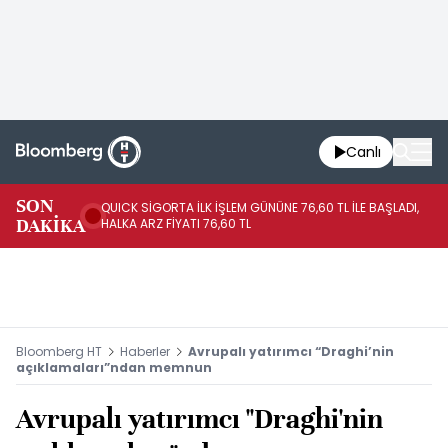
Canlı
SON
QUICK SİGORTA İLK İŞLEM GÜNÜNE 76,60 TL İLE BAŞLADI,
BI
DAKİKA
HALKA ARZ FİYATI 76,60 TL
PU
Bloomberg HT
Haberler
Avrupalı yatırımcı “Draghi’nin
açıklamaları”ndan memnun
Avrupalı yatırımcı "Draghi'nin