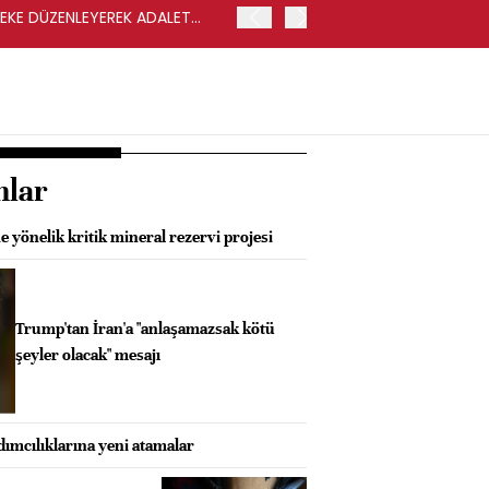
LEKE DÜZENLEYEREK ADALET
YENİ PARTİ GENEL BAŞKA
nlar
 yönelik kritik mineral rezervi projesi
Trump'tan İran'a "anlaşamazsak kötü
şeyler olacak" mesajı
mcılıklarına yeni atamalar