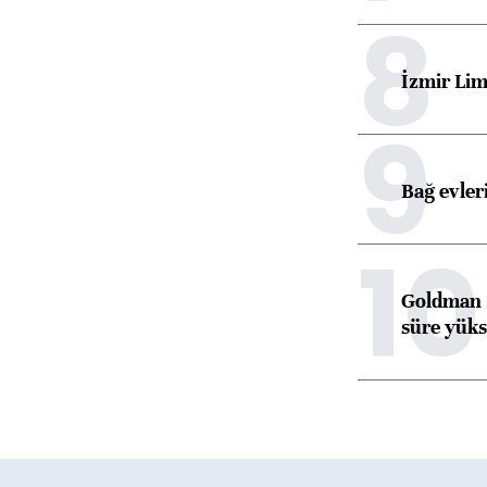
8
İzmir Lim
9
Bağ evleri
10
Goldman S
süre yüks