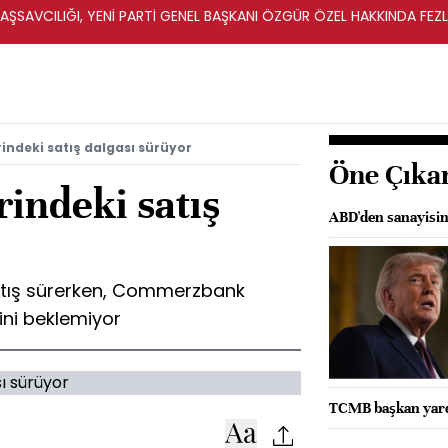
ŞSAVCILIĞI, YENİ PARTİ GENEL BAŞKANI ÖZGÜR ÖZEL HAKKINDA FEZ
İ
rindeki satış dalgası sürüyor
Öne Çıka
rindeki satış
ABD'den sanayisine
 satış sürerken, Commerzbank
ni beklemiyor
TCMB başkan yardı