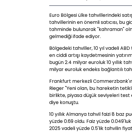
Euro Bölgesi ülke tahvillerindeki sat
tahvillerinin en önemli satıcısı, bu 
tahminde bulunarak "kahraman" olm
gelmediği ifade ediyor.
Bölgedeki tahviller, 10 yıl vadeli ABD
en ciddi artışı kaydetmesinin yatırım
bugün 2.4 milyar euroluk 10 yıllık tahv
milyar euroluk endeks bağlantılı tahv
Frankfurt merkezli Commerzbank'ın S
Rieger "Yeni olan, bu hareketin tetik
birlikte, piyasa düşük seviyeleri test
diye konuştu.
10 yıllık Almanya tahvil faizi 8 baz pu
yüzde 0.69 oldu. Faiz yüzde 0.049'lu
2025 vadeli yüzde 0.5'lik tahvilin fiy