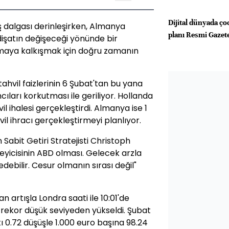
Dijital dünyada ço
ış dalgası derinleşirken, Almanya
planı Resmi Gazet
gidişatın değişeceği yönünde bir
aya kalkışmak için doğru zamanın
 tahvil faizlerinin 6 Şubat'tan bu yana
cıları korkutması ile geriliyor. Hollanda
il ihalesi gerçekleştirdi. Almanya ise 1
il ihracı gerçekleştirmeyi planlıyor.
abit Getiri Stratejisti Christoph
leyicisinin ABD olması. Gelecek arzla
 edebilir. Cesur olmanın sırası değil"
an artışla Londra saati ile 10:01'de
k rekor düşük seviyeden yükseldi. Şubat
atı 0.72 düşüşle 1.000 euro başına 98.24