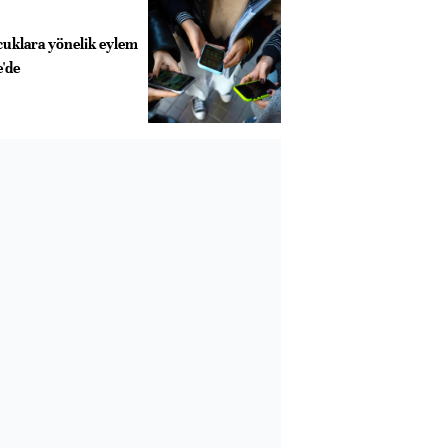
cuklara yönelik eylem
e'de