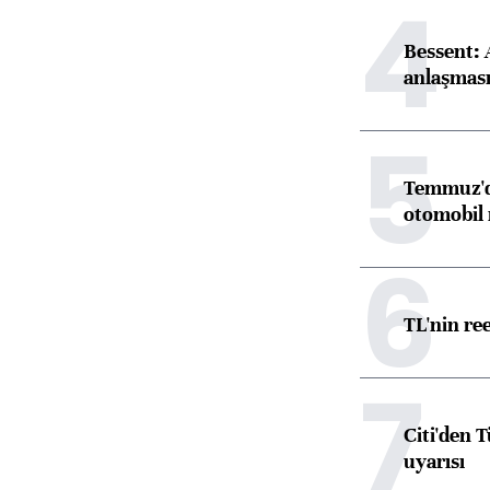
4
Bessent:
anlaşmas
5
Temmuz'da
otomobil 
6
TL'nin re
7
Citi'den 
uyarısı