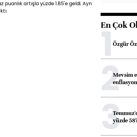
 baz puanlık artışla yüzde 1.85'e geldi. Ayn
ktı.
En Çok O
1
Özgür Öze
2
Mevsim et
enflasyon
3
Temmuz'da
yüzde 58'i