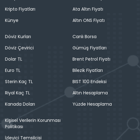
Kripto Fiyatları
Ata Altın Fiyatı
Künye
Altın ONS Fiyatı
Döviz Kurları
Canlı Borsa
Döviz Çevirici
Gümüş Fiyatları
Dolar TL
Brent Petrol Fiyatı
Euro TL
Bilezik Fiyatları
Sterin Kaç TL
BIST 100 Endeksi
Riyal Kaç TL
Altın Hesaplama
Kanada Doları
Yüzde Hesaplama
Kişisel Verilerin Korunması
Politikası
İzleyici Temsilcisi