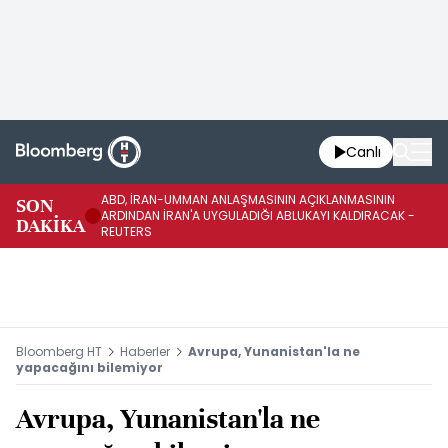
Canlı
ABD, İRAN-UMMAN ANLAŞMASININ AÇIKLANMASININ
AB
SON
ARDINDAN İRAN'A UYGULADIĞI ABLUKAYI KALDIRACAK -
GE
DAKİKA
REUTERS
UY
Bloomberg HT
Haberler
Avrupa, Yunanistan'la ne
yapacağını bilemiyor
Avrupa, Yunanistan'la ne