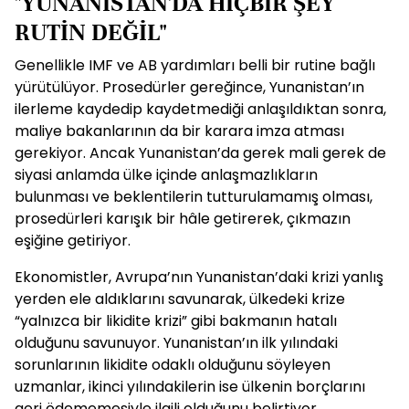
"YUNANİSTAN'DA HİÇBİR ŞEY
RUTİN DEĞİL"
Genellikle IMF ve AB yardımları belli bir rutine bağlı
yürütülüyor. Prosedürler gereğince, Yunanistan’ın
ilerleme kaydedip kaydetmediği anlaşıldıktan sonra,
maliye bakanlarının da bir karara imza atması
gerekiyor. Ancak Yunanistan’da gerek mali gerek de
siyasi anlamda ülke içinde anlaşmazlıkların
bulunması ve beklentilerin tutturulamamış olması,
prosedürleri karışık bir hâle getirerek, çıkmazın
eşiğine getiriyor.
Ekonomistler, Avrupa’nın Yunanistan’daki krizi yanlış
yerden ele aldıklarını savunarak, ülkedeki krize
“yalnızca bir likidite krizi” gibi bakmanın hatalı
olduğunu savunuyor. Yunanistan’ın ilk yılındaki
sorunlarının likidite odaklı olduğunu söyleyen
uzmanlar, ikinci yılındakilerin ise ülkenin borçlarını
geri ödememesiyle ilgili olduğunu belirtiyor.