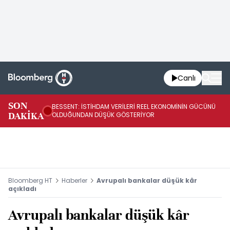
Canlı
AB
SON
BESSENT: İSTİHDAM VERİLERİ REEL EKONOMİNİN GÜCÜNÜ
Fİ
DAKİKA
OLDUĞUNDAN DÜŞÜK GÖSTERİYOR
UY
Bloomberg HT
Haberler
Avrupalı bankalar düşük kâr
açıkladı
Avrupalı bankalar düşük kâr