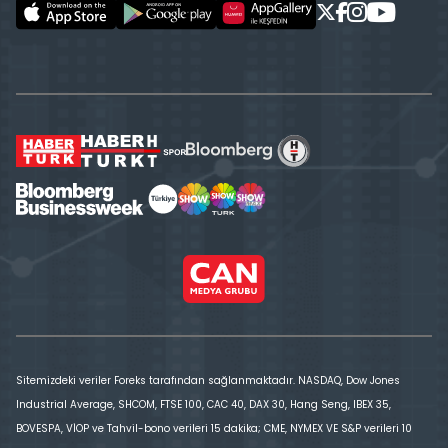
Sitemizdeki veriler Foreks tarafından sağlanmaktadır. NASDAQ, Dow Jones
Industrial Average, SHCOM, FTSE 100, CAC 40, DAX 30, Hang Seng, IBEX 35,
BOVESPA, VİOP ve Tahvil-bono verileri 15 dakika; CME, NYMEX VE S&P verileri 10