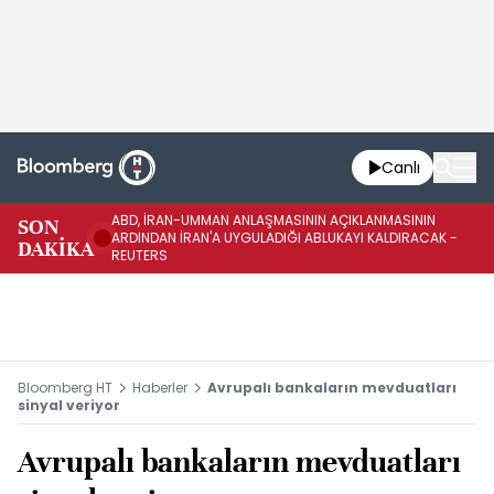
Canlı
ABD, İRAN-UMMAN ANLAŞMASININ AÇIKLANMASININ
AB
SON
ARDINDAN İRAN'A UYGULADIĞI ABLUKAYI KALDIRACAK -
GE
DAKİKA
REUTERS
UY
Bloomberg HT
Haberler
Avrupalı bankaların mevduatları
sinyal veriyor
Avrupalı bankaların mevduatları