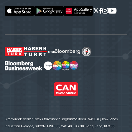
Sitemizdeki veriler Foreks tarafından sağlanmaktadır. NASDAQ, Dow Jones
Industrial Average, SHCOM, FTSE 100, CAC 40, DAX 30, Hang Seng, IBEX 35,