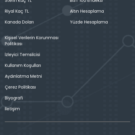
Sterin Kaç TL
BIST 100 Endeksi
Riyal Kaç TL
Altın Hesaplama
Kanada Doları
Yüzde Hesaplama
Kişisel Verilerin Korunması
Politikası
İzleyici Temsilcisi
Kullanım Koşulları
Aydınlatma Metni
Çerez Politikası
Biyografi
İletişim