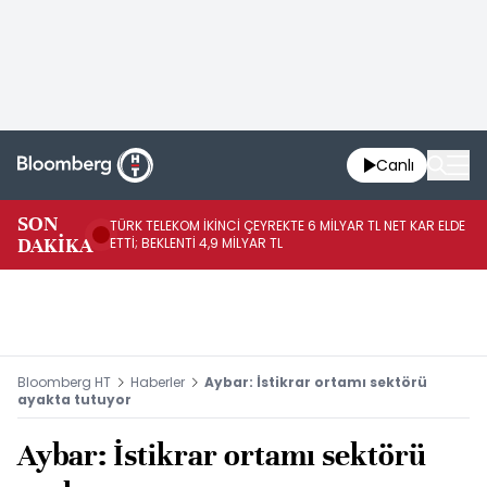
Canlı
SON
TÜRK TELEKOM İKİNCİ ÇEYREKTE 6 MİLYAR TL NET KAR ELDE
AB
DAKİKA
ETTİ; BEKLENTİ 4,9 MİLYAR TL
İR
Bloomberg HT
Haberler
Aybar: İstikrar ortamı sektörü
ayakta tutuyor
Aybar: İstikrar ortamı sektörü